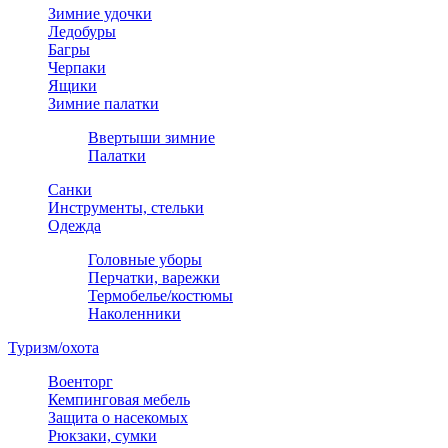
Зимние удочки
Ледобуры
Багры
Черпаки
Ящики
Зимние палатки
Ввертыши зимние
Палатки
Санки
Инструменты, стельки
Одежда
Головные уборы
Перчатки, варежки
Термобелье/костюмы
Наколенники
Туризм/охота
Военторг
Кемпинговая мебель
Защита о насекомых
Рюкзаки, сумки