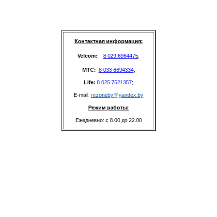
Контактная информация:
Velcom: 
8 029 6964475
;
MTC: 
8 033 6694334
;
Life: 
8 025 7521357
;
E-mail: 
rezoneby@yandex.by
Режим работы:
Ежедневно: с 8.00 до 22.00