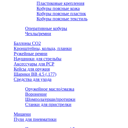
Пластиковые крепления
Кобуры поясные кожа
Кобуры поясные пластик
Кобуры поясные текстиль
Оперативные кобуры
Чехлы/ремни
Баллоны СО2
Кронштейны, кольца, планки
Ружейные ремни
Наушники для стрельбы
Аксессуары для PCP
Кейсы для оружия
Шарики ВВ 4.5 (.177)
Средства для ухода
Оружейное масло/смазка
Воронение
Шомпола/ерши/протирки
Станки для пристрелки
Мишени
Пули для пневматики