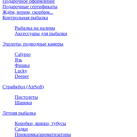
Подарочное оформление
Подарочные сертификаты
Ждём, верим, скорбим...
Контрольная рыбалка
Рыбалка на налима
Аксессуары для рыбалки
Эхолоты, подводные камеры
Calypso
Язь
Фишка
Lucky
Deeper
Страйкбол (AirSoft)
Пистолеты
Шарики
Летняя рыбалка
Коробки, ящики, тубусы
Садки
Прикормка/ароматизаторы