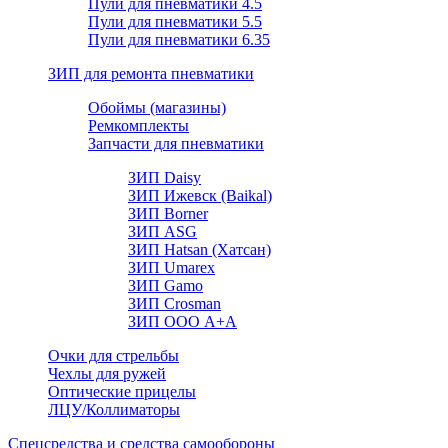
Пули для пневматики 4.5
Пули для пневматики 5.5
Пули для пневматики 6.35
ЗИП для ремонта пневматики
Обоймы (магазины)
Ремкомплекты
Запчасти для пневматики
ЗИП Daisy
ЗИП Ижевск (Baikal)
ЗИП Borner
ЗИП ASG
ЗИП Hatsan (Хатсан)
ЗИП Umarex
ЗИП Gamo
ЗИП Crosman
ЗИП ООО А+А
Очки для стрельбы
Чехлы для ружей
Оптические прицелы
ЛЦУ/Коллиматоры
Спецсредства и средства самообороны