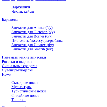
Наручники
Чехлы, кейсы
Барахолка
Запчасти для Аникс (б/у)
Запчасти для Gletcher (б/у)
Запчасти для Borner (б/у)
Пистолеты/аксессуары/рыбалка
Запчасти для Umarex (б/у)
Запчасти для Smersh (б/у)
Пневматические винтовки
Рогатки и шарики
Сигнальные средства
Сувениры/подарки
Ножи
Складные ножи
Мультитулы
Туристические ножи
Филейные ножи
Точилки