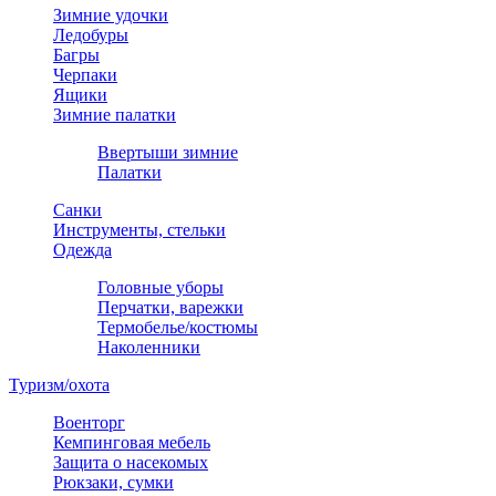
Зимние удочки
Ледобуры
Багры
Черпаки
Ящики
Зимние палатки
Ввертыши зимние
Палатки
Санки
Инструменты, стельки
Одежда
Головные уборы
Перчатки, варежки
Термобелье/костюмы
Наколенники
Туризм/охота
Военторг
Кемпинговая мебель
Защита о насекомых
Рюкзаки, сумки