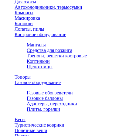
Для охоты
Автохолодильники, термосумки
Компасы
Маскировка
Бинокли
Лопаты, пилы
Костровое оборудование
Мангалы
Средства для розжига
Треноги, решетки костровые
Коптильни
Щепотницы
Топоры
Газовое оборудование
Газовые обогреватели
Газовые баллоны
Адаптеры, переходники
Плиты, горелки
Весы
Туристические коврики
Полезные вещи
Посуда