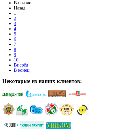
В начало
Назад
1
2
3
4
5
6
7
8
9
10
Вперёд
В конец
Некоторые из наших клиентов: