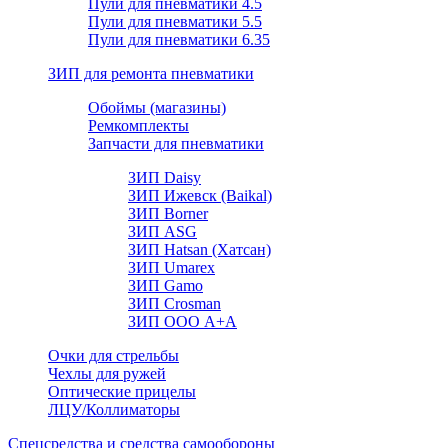
Пули для пневматики 4.5
Пули для пневматики 5.5
Пули для пневматики 6.35
ЗИП для ремонта пневматики
Обоймы (магазины)
Ремкомплекты
Запчасти для пневматики
ЗИП Daisy
ЗИП Ижевск (Baikal)
ЗИП Borner
ЗИП ASG
ЗИП Hatsan (Хатсан)
ЗИП Umarex
ЗИП Gamo
ЗИП Crosman
ЗИП ООО А+А
Очки для стрельбы
Чехлы для ружей
Оптические прицелы
ЛЦУ/Коллиматоры
Спецсредства и средства самообороны