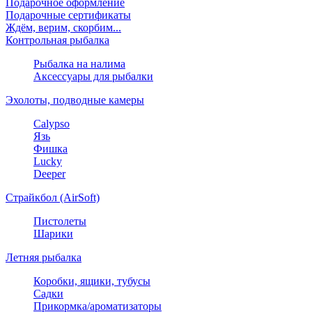
Подарочное оформление
Подарочные сертификаты
Ждём, верим, скорбим...
Контрольная рыбалка
Рыбалка на налима
Аксессуары для рыбалки
Эхолоты, подводные камеры
Calypso
Язь
Фишка
Lucky
Deeper
Страйкбол (AirSoft)
Пистолеты
Шарики
Летняя рыбалка
Коробки, ящики, тубусы
Садки
Прикормка/ароматизаторы