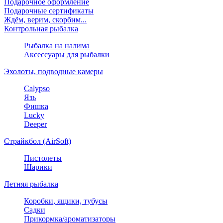
Подарочное оформление
Подарочные сертификаты
Ждём, верим, скорбим...
Контрольная рыбалка
Рыбалка на налима
Аксессуары для рыбалки
Эхолоты, подводные камеры
Calypso
Язь
Фишка
Lucky
Deeper
Страйкбол (AirSoft)
Пистолеты
Шарики
Летняя рыбалка
Коробки, ящики, тубусы
Садки
Прикормка/ароматизаторы