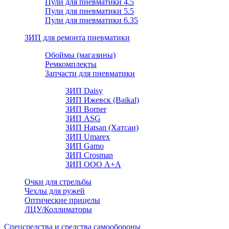
Пули для пневматики 4.5
Пули для пневматики 5.5
Пули для пневматики 6.35
ЗИП для ремонта пневматики
Обоймы (магазины)
Ремкомплекты
Запчасти для пневматики
ЗИП Daisy
ЗИП Ижевск (Baikal)
ЗИП Borner
ЗИП ASG
ЗИП Hatsan (Хатсан)
ЗИП Umarex
ЗИП Gamo
ЗИП Crosman
ЗИП ООО А+А
Очки для стрельбы
Чехлы для ружей
Оптические прицелы
ЛЦУ/Коллиматоры
Спецсредства и средства самообороны