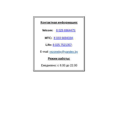
Контактная информация:
Velcom: 
8 029 6964475
;
MTC: 
8 033 6694334
;
Life: 
8 025 7521357
;
E-mail: 
rezoneby@yandex.by
Режим работы:
Ежедневно: с 8.00 до 22.00