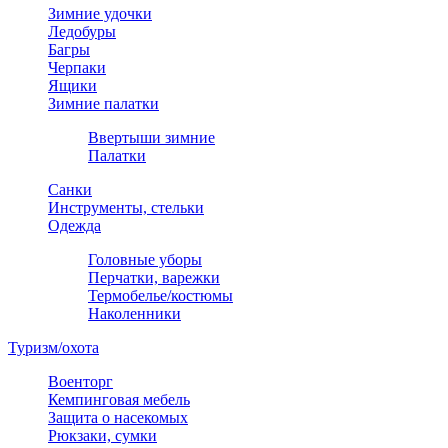
Зимние удочки
Ледобуры
Багры
Черпаки
Ящики
Зимние палатки
Ввертыши зимние
Палатки
Санки
Инструменты, стельки
Одежда
Головные уборы
Перчатки, варежки
Термобелье/костюмы
Наколенники
Туризм/охота
Военторг
Кемпинговая мебель
Защита о насекомых
Рюкзаки, сумки