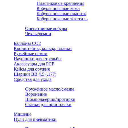
Пластиковые крепления
Кобуры поясные кожа
Кобуры поясные пластик
Кобуры поясные текстиль
Оперативные кобуры
Чехлы/ремни
Баллоны СО2
Кронштейны, кольца, планки
Ружейные ремни
Наушники для стрельбы
Аксессуары для PCP
Кейсы для оружия
Шарики ВВ 4.5 (.177)
Средства для ухода
Оружейное масло/смазка
Воронение
Шомпола/ерши/протирки
Станки для пристрелки
Мишени
Пули для пневматики