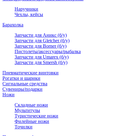
Наручники
Чехлы, кейсы
Барахолка
Запчасти для Аникс (б/у)
Запчасти для Gletcher (б/у)
Запчасти для Borner (б/у)
Пистолеты/аксессуары/рыбалка
Запчасти для Umarex (б/у)
Запчасти для Smersh (б/у)
Пневматические винтовки
Рогатки и шарики
Сигнальные средства
Сувениры/подарки
Ножи
Складные ножи
Мультитулы
Туристические ножи
Филейные ножи
Точилки