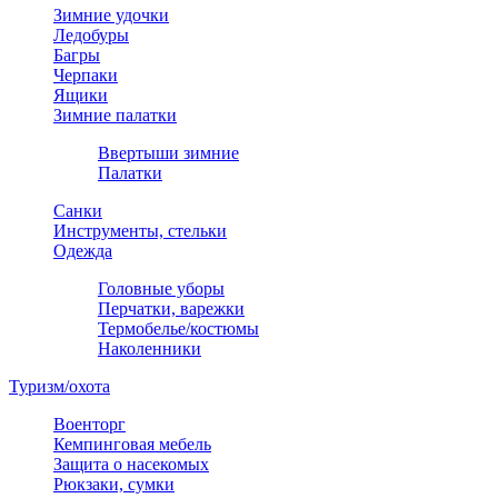
Зимние удочки
Ледобуры
Багры
Черпаки
Ящики
Зимние палатки
Ввертыши зимние
Палатки
Санки
Инструменты, стельки
Одежда
Головные уборы
Перчатки, варежки
Термобелье/костюмы
Наколенники
Туризм/охота
Военторг
Кемпинговая мебель
Защита о насекомых
Рюкзаки, сумки