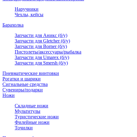
Наручники
Чехлы, кейсы
Барахолка
Запчасти для Аникс (б/у)
Запчасти для Gletcher (б/у)
Запчасти для Borner (б/у)
Пистолеты/аксессуары/рыбалка
Запчасти для Umarex (б/у)
Запчасти для Smersh (б/у)
Пневматические винтовки
Рогатки и шарики
Сигнальные средства
Сувениры/подарки
Ножи
Складные ножи
Мультитулы
Туристические ножи
Филейные ножи
Точилки