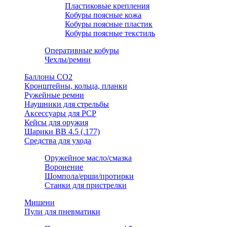
Пластиковые крепления
Кобуры поясные кожа
Кобуры поясные пластик
Кобуры поясные текстиль
Оперативные кобуры
Чехлы/ремни
Баллоны СО2
Кронштейны, кольца, планки
Ружейные ремни
Наушники для стрельбы
Аксессуары для PCP
Кейсы для оружия
Шарики ВВ 4.5 (.177)
Средства для ухода
Оружейное масло/смазка
Воронение
Шомпола/ерши/протирки
Станки для пристрелки
Мишени
Пули для пневматики