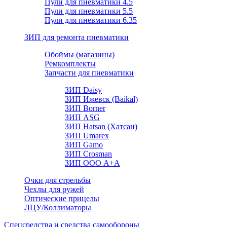
Пули для пневматики 4.5
Пули для пневматики 5.5
Пули для пневматики 6.35
ЗИП для ремонта пневматики
Обоймы (магазины)
Ремкомплекты
Запчасти для пневматики
ЗИП Daisy
ЗИП Ижевск (Baikal)
ЗИП Borner
ЗИП ASG
ЗИП Hatsan (Хатсан)
ЗИП Umarex
ЗИП Gamo
ЗИП Crosman
ЗИП ООО А+А
Очки для стрельбы
Чехлы для ружей
Оптические прицелы
ЛЦУ/Коллиматоры
Спецсредства и средства самообороны