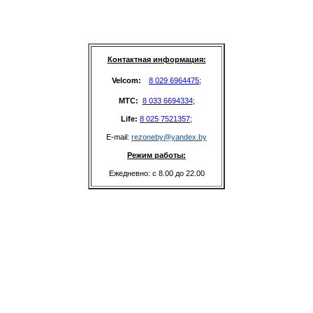
Контактная информация:
Velcom: 
8 029 6964475
;
MTC: 
8 033 6694334
;
Life: 
8 025 7521357
;
E-mail: 
rezoneby@yandex.by
Режим работы:
Ежедневно: с 8.00 до 22.00