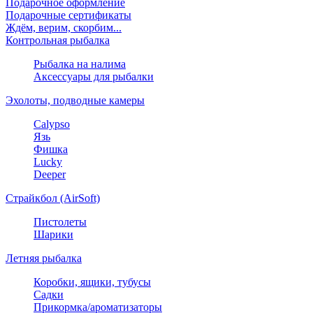
Подарочное оформление
Подарочные сертификаты
Ждём, верим, скорбим...
Контрольная рыбалка
Рыбалка на налима
Аксессуары для рыбалки
Эхолоты, подводные камеры
Calypso
Язь
Фишка
Lucky
Deeper
Страйкбол (AirSoft)
Пистолеты
Шарики
Летняя рыбалка
Коробки, ящики, тубусы
Садки
Прикормка/ароматизаторы