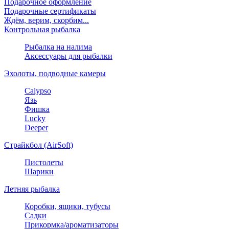
Подарочное оформление
Подарочные сертификаты
Ждём, верим, скорбим...
Контрольная рыбалка
Рыбалка на налима
Аксессуары для рыбалки
Эхолоты, подводные камеры
Calypso
Язь
Фишка
Lucky
Deeper
Страйкбол (AirSoft)
Пистолеты
Шарики
Летняя рыбалка
Коробки, ящики, тубусы
Садки
Прикормка/ароматизаторы