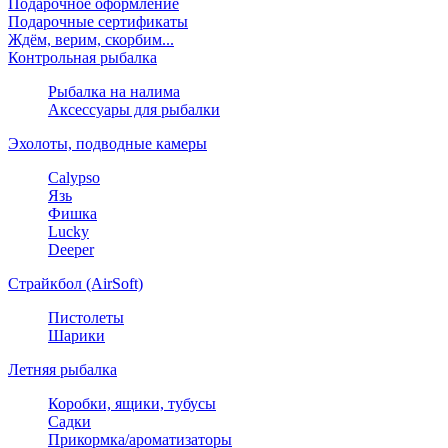
Подарочное оформление
Подарочные сертификаты
Ждём, верим, скорбим...
Контрольная рыбалка
Рыбалка на налима
Аксессуары для рыбалки
Эхолоты, подводные камеры
Calypso
Язь
Фишка
Lucky
Deeper
Страйкбол (AirSoft)
Пистолеты
Шарики
Летняя рыбалка
Коробки, ящики, тубусы
Садки
Прикормка/ароматизаторы