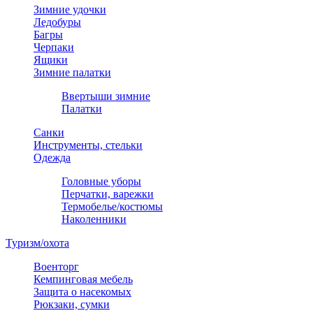
Зимние удочки
Ледобуры
Багры
Черпаки
Ящики
Зимние палатки
Ввертыши зимние
Палатки
Санки
Инструменты, стельки
Одежда
Головные уборы
Перчатки, варежки
Термобелье/костюмы
Наколенники
Туризм/охота
Военторг
Кемпинговая мебель
Защита о насекомых
Рюкзаки, сумки