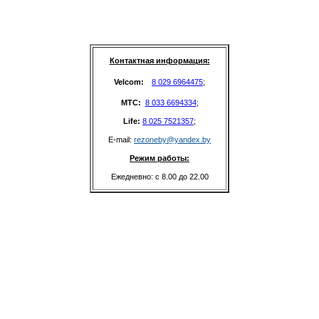
Контактная информация:
Velcom: 
8 029 6964475
;
MTC: 
8 033 6694334
;
Life: 
8 025 7521357
;
E-mail: 
rezoneby@yandex.by
Режим работы:
Ежедневно: с 8.00 до 22.00