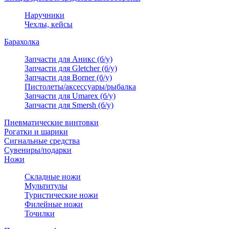
Наручники
Чехлы, кейсы
Барахолка
Запчасти для Аникс (б/у)
Запчасти для Gletcher (б/у)
Запчасти для Borner (б/у)
Пистолеты/аксессуары/рыбалка
Запчасти для Umarex (б/у)
Запчасти для Smersh (б/у)
Пневматические винтовки
Рогатки и шарики
Сигнальные средства
Сувениры/подарки
Ножи
Складные ножи
Мультитулы
Туристические ножи
Филейные ножи
Точилки