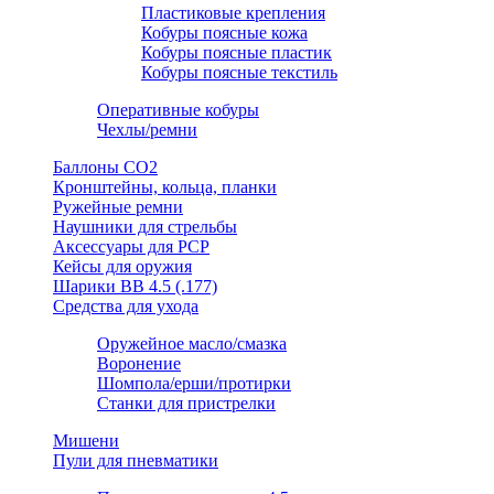
Пластиковые крепления
Кобуры поясные кожа
Кобуры поясные пластик
Кобуры поясные текстиль
Оперативные кобуры
Чехлы/ремни
Баллоны СО2
Кронштейны, кольца, планки
Ружейные ремни
Наушники для стрельбы
Аксессуары для PCP
Кейсы для оружия
Шарики ВВ 4.5 (.177)
Средства для ухода
Оружейное масло/смазка
Воронение
Шомпола/ерши/протирки
Станки для пристрелки
Мишени
Пули для пневматики