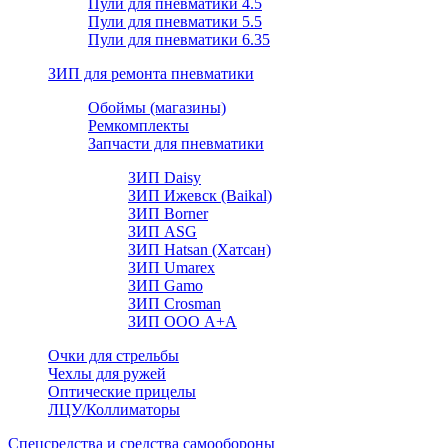
Пули для пневматики 4.5
Пули для пневматики 5.5
Пули для пневматики 6.35
ЗИП для ремонта пневматики
Обоймы (магазины)
Ремкомплекты
Запчасти для пневматики
ЗИП Daisy
ЗИП Ижевск (Baikal)
ЗИП Borner
ЗИП ASG
ЗИП Hatsan (Хатсан)
ЗИП Umarex
ЗИП Gamo
ЗИП Crosman
ЗИП ООО А+А
Очки для стрельбы
Чехлы для ружей
Оптические прицелы
ЛЦУ/Коллиматоры
Спецсредства и средства самообороны