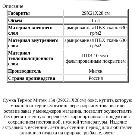
Описание
Габариты
29Х21Х28 см
Объем
15 л
Материал внешнего
армированная ПВХ ткань 630
слоя
гр/м2
Материал внутреннего
армированная ПВХ ткань 630
слоя
гр/м2
Материал
ППЭ 10 мм с
теплоизоляционного
фальгированным покрытием
слоя
Производитель
Митек
Страна производства
Россия
Сумка Термос Митек 15л (29Х21Х28см) бокс, купить которую
можно в интернет-магазине через корзину товаров или
оставив заказ у менеджеров магазина, позволит осуществлять
беспрепятственную перевозку скоропортящихся продуктов с
сохранением постоянной, нужной температуры. Изделие
актуально в весенний, летний, осенний период для любителей
активного отдыха на природе, рыбалке, охоте.