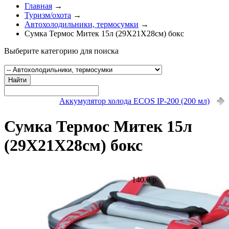
Главная
→
Туризм/охота
→
Автохолодильники, термосумки
→
Сумка Термос Митек 15л (29Х21Х28см) бокс
Выберите категорию для поиска
Найти
Аккумулятор холода ECOS IP-200 (200 мл)
Сумка Термос Митек 15л
(29Х21Х28см) бокс
140.0 р.