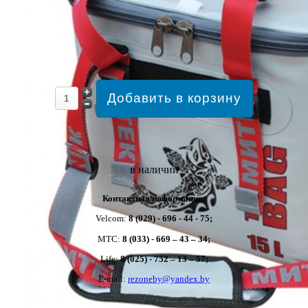
в наличии
Контактная информация:
Velcom:
8 (029) - 696 - 44 - 75;
MTC:
8 (033) - 669 – 43 – 34;
Life:
8 (025) - 752 – 13 – 57;
E-mail:
rezoneby@yandex.by