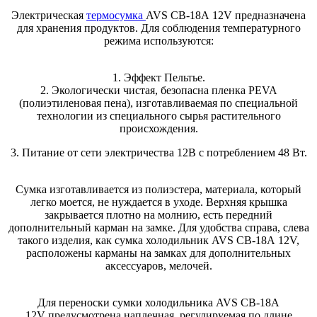
Электрическая
термосумка
AVS CВ-18А 12V предназначена
для хранения продуктов. Для соблюдения температурного
режима используются:
1. Эффект Пельтье.
2. Экологически чистая, безопасна пленка PEVA
(полиэтиленовая пена), изготавливаемая по специальной
технологии из специального сырья растительного
происхождения.
3. Питание от сети электричества 12В с потреблением 48 Вт.
Сумка изготавливается из полиэстера, материала, который
легко моется, не нуждается в уходе. Верхняя крышка
закрывается плотно на молнию, есть передний
дополнительный карман на замке. Для удобства справа, слева
такого изделия, как сумка холодильник AVS CВ-18А 12V,
расположены карманы на замках для дополнительных
аксессуаров, мелочей.
Для переноски сумки холодильника AVS CВ-18А
12V предусмотрена наплечная, регулируемая по длине