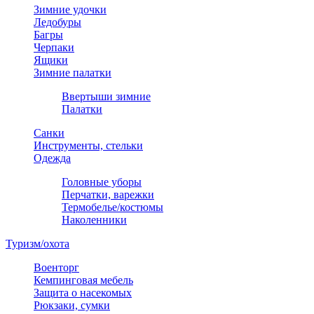
Зимние удочки
Ледобуры
Багры
Черпаки
Ящики
Зимние палатки
Ввертыши зимние
Палатки
Санки
Инструменты, стельки
Одежда
Головные уборы
Перчатки, варежки
Термобелье/костюмы
Наколенники
Туризм/охота
Военторг
Кемпинговая мебель
Защита о насекомых
Рюкзаки, сумки