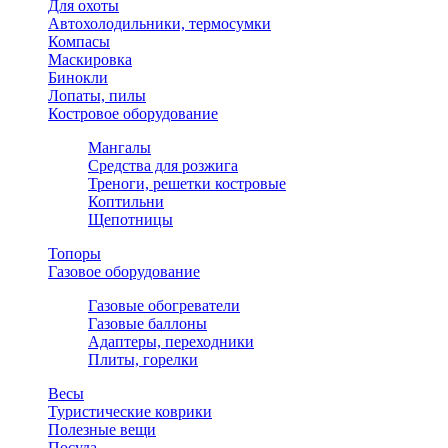
Для охоты
Автохолодильники, термосумки
Компасы
Маскировка
Бинокли
Лопаты, пилы
Костровое оборудование
Мангалы
Средства для розжига
Треноги, решетки костровые
Коптильни
Щепотницы
Топоры
Газовое оборудование
Газовые обогреватели
Газовые баллоны
Адаптеры, переходники
Плиты, горелки
Весы
Туристические коврики
Полезные вещи
Посуда