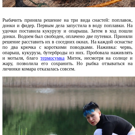
Рыбачить приняла решение на три вида снастей: поплавок,
донки и фидер. Первым дела запустила в воду поплавки. На
удочки поставила кукурузу и опарыша. Затем в ход пошли
донки. Водоем был свободен, оплачено две путевки. Приняли
решение расставить их в соседних окнах. На каждой оснастке
по два крючка с короткими поводками. Наживка: червь,
опарыш, кукуруза, бутерброды из них. Пробовала наживлять
и мотыля, благо
термосумка
Митек, несмотря на солнце и
жару, позволила его сохранить. Но рыбка отзываться на
личинки комара отказалась совсем.