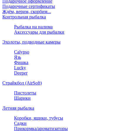
Подарочное оформление
Подарочные сертификаты
Ждём, верим, скорбим...
Контрольная рыбалка
Рыбалка на налима
Аксессуары для рыбалки
Эхолоты, подводные камеры
Calypso
Язь
Фишка
Lucky
Deeper
Страйкбол (AirSoft)
Пистолеты
Шарики
Летняя рыбалка
Коробки, ящики, тубусы
Садки
Прикормка/ароматизаторы