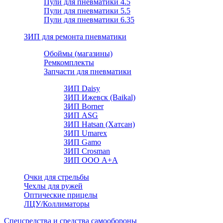
Пули для пневматики 4.5
Пули для пневматики 5.5
Пули для пневматики 6.35
ЗИП для ремонта пневматики
Обоймы (магазины)
Ремкомплекты
Запчасти для пневматики
ЗИП Daisy
ЗИП Ижевск (Baikal)
ЗИП Borner
ЗИП ASG
ЗИП Hatsan (Хатсан)
ЗИП Umarex
ЗИП Gamo
ЗИП Crosman
ЗИП ООО А+А
Очки для стрельбы
Чехлы для ружей
Оптические прицелы
ЛЦУ/Коллиматоры
Спецсредства и средства самообороны