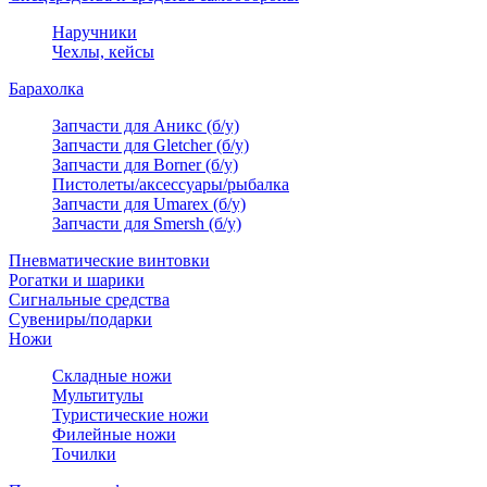
Наручники
Чехлы, кейсы
Барахолка
Запчасти для Аникс (б/у)
Запчасти для Gletcher (б/у)
Запчасти для Borner (б/у)
Пистолеты/аксессуары/рыбалка
Запчасти для Umarex (б/у)
Запчасти для Smersh (б/у)
Пневматические винтовки
Рогатки и шарики
Сигнальные средства
Сувениры/подарки
Ножи
Складные ножи
Мультитулы
Туристические ножи
Филейные ножи
Точилки