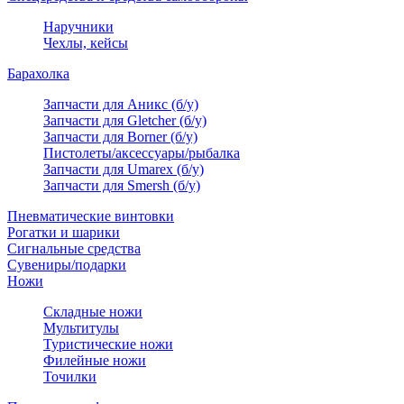
Наручники
Чехлы, кейсы
Барахолка
Запчасти для Аникс (б/у)
Запчасти для Gletcher (б/у)
Запчасти для Borner (б/у)
Пистолеты/аксессуары/рыбалка
Запчасти для Umarex (б/у)
Запчасти для Smersh (б/у)
Пневматические винтовки
Рогатки и шарики
Сигнальные средства
Сувениры/подарки
Ножи
Складные ножи
Мультитулы
Туристические ножи
Филейные ножи
Точилки