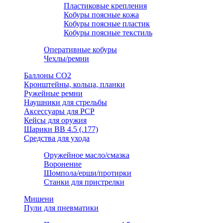
Пластиковые крепления
Кобуры поясные кожа
Кобуры поясные пластик
Кобуры поясные текстиль
Оперативные кобуры
Чехлы/ремни
Баллоны СО2
Кронштейны, кольца, планки
Ружейные ремни
Наушники для стрельбы
Аксессуары для PCP
Кейсы для оружия
Шарики ВВ 4.5 (.177)
Средства для ухода
Оружейное масло/смазка
Воронение
Шомпола/ерши/протирки
Станки для пристрелки
Мишени
Пули для пневматики