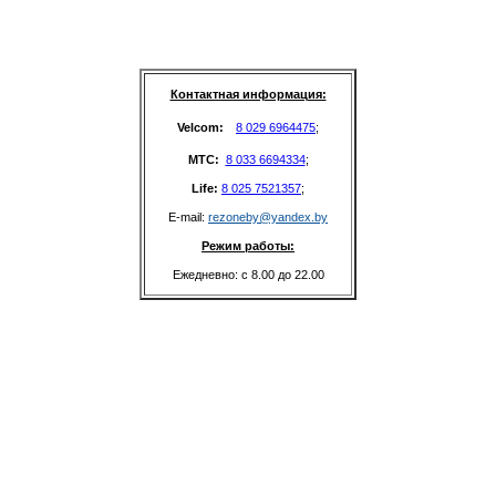
Контактная информация:
Velcom: 
8 029 6964475
;
MTC: 
8 033 6694334
;
Life: 
8 025 7521357
;
E-mail: 
rezoneby@yandex.by
Режим работы:
Ежедневно: с 8.00 до 22.00