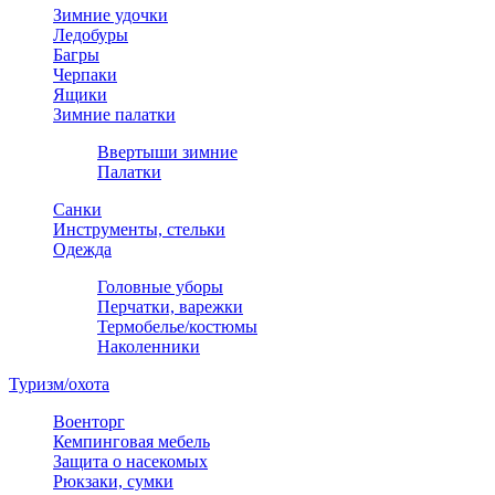
Зимние удочки
Ледобуры
Багры
Черпаки
Ящики
Зимние палатки
Ввертыши зимние
Палатки
Санки
Инструменты, стельки
Одежда
Головные уборы
Перчатки, варежки
Термобелье/костюмы
Наколенники
Туризм/охота
Военторг
Кемпинговая мебель
Защита о насекомых
Рюкзаки, сумки