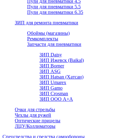
Пули для пневматики 4.5
Пули для пневматики 5.5
Пули для пневматики 6.35
ЗИП для ремонта пневматики
Обоймы (магазины)
Ремкомплекты
Запчасти для пневматики
ЗИП Daisy
ЗИП Ижевск (Baikal)
ЗИП Borner
ЗИП ASG
ЗИП Hatsan (Хатсан)
ЗИП Umarex
ЗИП Gamo
ЗИП Crosman
ЗИП ООО А+А
Очки для стрельбы
Чехлы для ружей
Оптические прицелы
ЛЦУ/Коллиматоры
Спецсредства и средства самообороны