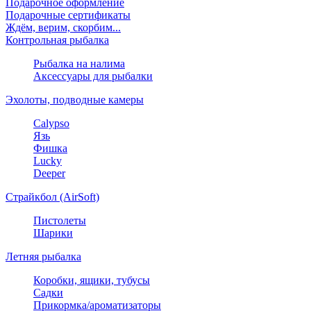
Подарочное оформление
Подарочные сертификаты
Ждём, верим, скорбим...
Контрольная рыбалка
Рыбалка на налима
Аксессуары для рыбалки
Эхолоты, подводные камеры
Calypso
Язь
Фишка
Lucky
Deeper
Страйкбол (AirSoft)
Пистолеты
Шарики
Летняя рыбалка
Коробки, ящики, тубусы
Садки
Прикормка/ароматизаторы