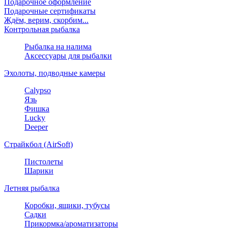
Подарочное оформление
Подарочные сертификаты
Ждём, верим, скорбим...
Контрольная рыбалка
Рыбалка на налима
Аксессуары для рыбалки
Эхолоты, подводные камеры
Calypso
Язь
Фишка
Lucky
Deeper
Страйкбол (AirSoft)
Пистолеты
Шарики
Летняя рыбалка
Коробки, ящики, тубусы
Садки
Прикормка/ароматизаторы