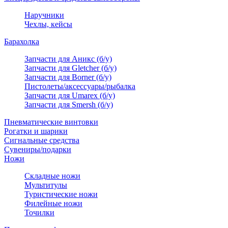
Наручники
Чехлы, кейсы
Барахолка
Запчасти для Аникс (б/у)
Запчасти для Gletcher (б/у)
Запчасти для Borner (б/у)
Пистолеты/аксессуары/рыбалка
Запчасти для Umarex (б/у)
Запчасти для Smersh (б/у)
Пневматические винтовки
Рогатки и шарики
Сигнальные средства
Сувениры/подарки
Ножи
Складные ножи
Мультитулы
Туристические ножи
Филейные ножи
Точилки