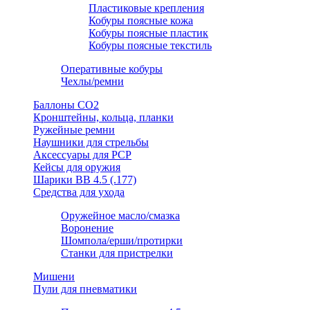
Пластиковые крепления
Кобуры поясные кожа
Кобуры поясные пластик
Кобуры поясные текстиль
Оперативные кобуры
Чехлы/ремни
Баллоны СО2
Кронштейны, кольца, планки
Ружейные ремни
Наушники для стрельбы
Аксессуары для PCP
Кейсы для оружия
Шарики ВВ 4.5 (.177)
Средства для ухода
Оружейное масло/смазка
Воронение
Шомпола/ерши/протирки
Станки для пристрелки
Мишени
Пули для пневматики