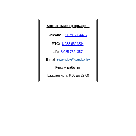
Контактная информация:
Velcom: 
8 029 6964475
;
MTC: 
8 033 6694334
;
Life: 
8 025 7521357
;
E-mail: 
rezoneby@yandex.by
Режим работы:
Ежедневно: с 8.00 до 22.00