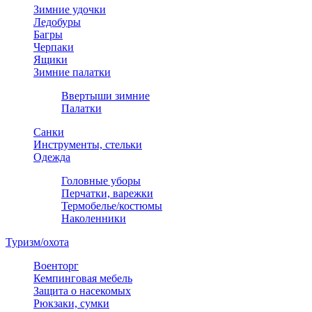
Зимние удочки
Ледобуры
Багры
Черпаки
Ящики
Зимние палатки
Ввертыши зимние
Палатки
Санки
Инструменты, стельки
Одежда
Головные уборы
Перчатки, варежки
Термобелье/костюмы
Наколенники
Туризм/охота
Военторг
Кемпинговая мебель
Защита о насекомых
Рюкзаки, сумки