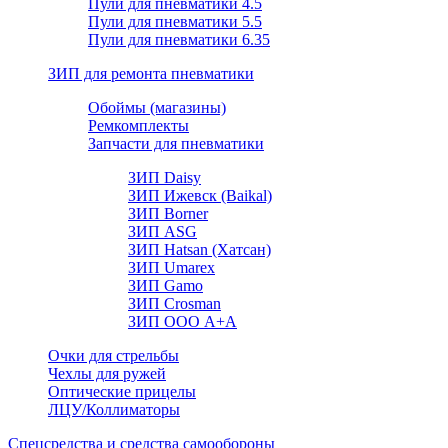
Пули для пневматики 4.5
Пули для пневматики 5.5
Пули для пневматики 6.35
ЗИП для ремонта пневматики
Обоймы (магазины)
Ремкомплекты
Запчасти для пневматики
ЗИП Daisy
ЗИП Ижевск (Baikal)
ЗИП Borner
ЗИП ASG
ЗИП Hatsan (Хатсан)
ЗИП Umarex
ЗИП Gamo
ЗИП Crosman
ЗИП ООО А+А
Очки для стрельбы
Чехлы для ружей
Оптические прицелы
ЛЦУ/Коллиматоры
Спецсредства и средства самообороны