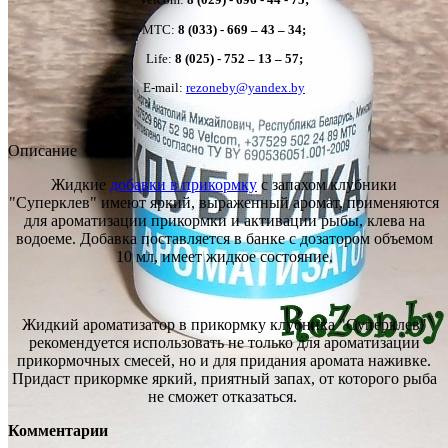
MTC:
8 (033) - 669 – 43 – 34;
Life:
8 (025) - 752 – 13 – 57;
E-mail:
rezoneby@yandex.by
Описание
Жидкие
добавки в прикормку
с запахом клубники
"Суперклев" имеют яркий, выраженный аромат, применяются
для ароматизации прикормки и активации рыбы, клева на
водоеме. Добавка поставляется в банке с дозатором объемом
10 мл, имеет жидкое состояние.
Жидкий ароматизатор в прикормку клубника "Суперклев"
рекомендуется использовать не только для ароматизации
прикормочных смесей, но и для придания аромата наживке.
Придаст прикормке яркий, приятный запах, от которого рыба
не сможет отказаться.
Комментарии