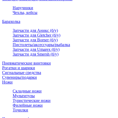
Наручники
Чехлы, кейсы
Барахолка
Запчасти для Аникс (б/у)
Запчасти для Gletcher (б/у)
Запчасти для Borner (б/у)
Пистолеты/аксессуары/рыбалка
Запчасти для Umarex (б/у)
Запчасти для Smersh (б/у)
Пневматические винтовки
Рогатки и шарики
Сигнальные средства
Сувениры/подарки
Ножи
Складные ножи
Мультитулы
Туристические ножи
Филейные ножи
Точилки