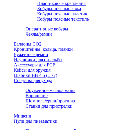
Пластиковые крепления
Кобуры поясные кожа
Кобуры поясные пластик
Кобуры поясные текстиль
Оперативные кобуры
Чехлы/ремни
Баллоны СО2
Кронштейны, кольца, планки
Ружейные ремни
Наушники для стрельбы
Аксессуары для PCP
Кейсы для оружия
Шарики ВВ 4.5 (.177)
Средства для ухода
Оружейное масло/смазка
Воронение
Шомпола/ерши/протирки
Станки для пристрелки
Мишени
Пули для пневматики