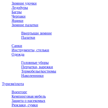
Зимние удочки
Ледобуры
Багры
Черпаки
Ящики
Зимние палатки
Ввертыши зимние
Палатки
Санки
Инструменты, стельки
Одежда
Головные уборы
Перчатки, варежки
Термобелье/костюмы
Наколенники
Туризм/охота
Военторг
Кемпинговая мебель
Защита о насекомых
Рюкзаки, сумки