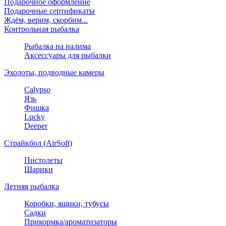
Подарочное оформление
Подарочные сертификаты
Ждём, верим, скорбим...
Контрольная рыбалка
Рыбалка на налима
Аксессуары для рыбалки
Эхолоты, подводные камеры
Calypso
Язь
Фишка
Lucky
Deeper
Страйкбол (AirSoft)
Пистолеты
Шарики
Летняя рыбалка
Коробки, ящики, тубусы
Садки
Прикормка/ароматизаторы