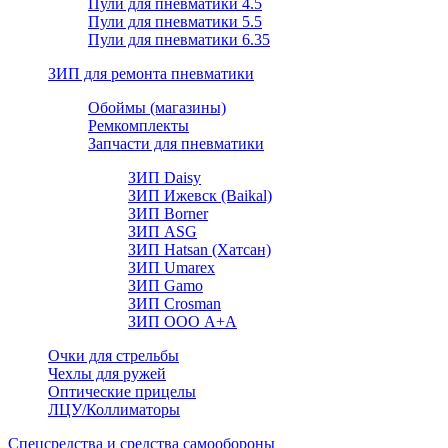
Пули для пневматики 4.5
Пули для пневматики 5.5
Пули для пневматики 6.35
ЗИП для ремонта пневматики
Обоймы (магазины)
Ремкомплекты
Запчасти для пневматики
ЗИП Daisy
ЗИП Ижевск (Baikal)
ЗИП Borner
ЗИП ASG
ЗИП Hatsan (Хатсан)
ЗИП Umarex
ЗИП Gamo
ЗИП Crosman
ЗИП ООО А+А
Очки для стрельбы
Чехлы для ружей
Оптические прицелы
ЛЦУ/Коллиматоры
Спецсредства и средства самообороны