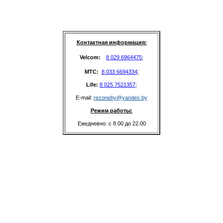
Контактная информация:
Velcom: 
8 029 6964475
;
MTC: 
8 033 6694334
;
Life: 
8 025 7521357
;
E-mail: 
rezoneby@yandex.by
Режим работы:
Ежедневно: с 8.00 до 22.00