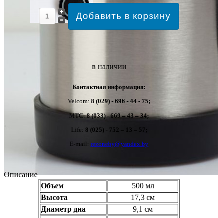
в наличии
Контактная информация:
Velcom:
8 (029) - 696 - 44 - 75;
MTC:
8 (033) - 669 – 43 – 34;
Life:
8 (025) - 752 – 13 – 57;
E-mail:
rezoneby@yandex.by
Описание
Объем
500 мл
Высота
17,3 см
Диаметр дна
9,1 см