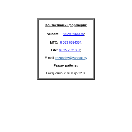
Контактная информация:
Velcom: 
8 029 6964475
;
MTC: 
8 033 6694334
;
Life: 
8 025 7521357
;
E-mail: 
rezoneby@yandex.by
Режим работы:
Ежедневно: с 8.00 до 22.00