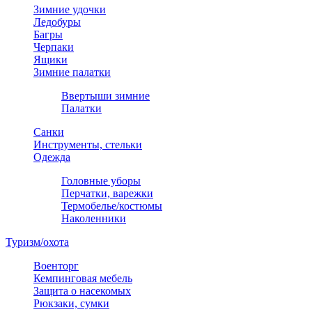
Зимние удочки
Ледобуры
Багры
Черпаки
Ящики
Зимние палатки
Ввертыши зимние
Палатки
Санки
Инструменты, стельки
Одежда
Головные уборы
Перчатки, варежки
Термобелье/костюмы
Наколенники
Туризм/охота
Военторг
Кемпинговая мебель
Защита о насекомых
Рюкзаки, сумки