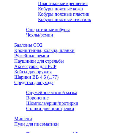
Пластиковые крепления
Кобуры поясные кожа
Кобуры поясные пластик
Кобуры поясные текстиль
Оперативные кобуры
Чехлы/ремни
Баллоны СО2
Кронштейны, кольца, планки
Ружейные ремни
Наушники для стрельбы
Аксессуары для PCP
Кейсы для оружия
Шарики ВВ 4.5 (.177)
Средства для ухода
Оружейное масло/смазка
Воронение
Шомпола/ерши/протирки
Станки для пристрелки
Мишени
Пули для пневматики