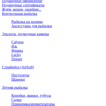
Подарочное оформление
Подарочные сертификаты
Ждём, верим, скорбим...
Контрольная рыбалка
Рыбалка на налима
Аксессуары для рыбалки
Эхолоты, подводные камеры
Calypso
Язь
Фишка
Lucky
Deeper
Страйкбол (AirSoft)
Пистолеты
Шарики
Летняя рыбалка
Коробки, ящики, тубусы
Садки
Прикормка/ароматизаторы