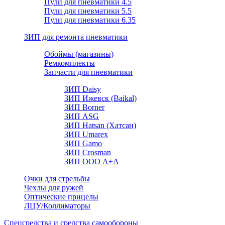
Пули для пневматики 4.5
Пули для пневматики 5.5
Пули для пневматики 6.35
ЗИП для ремонта пневматики
Обоймы (магазины)
Ремкомплекты
Запчасти для пневматики
ЗИП Daisy
ЗИП Ижевск (Baikal)
ЗИП Borner
ЗИП ASG
ЗИП Hatsan (Хатсан)
ЗИП Umarex
ЗИП Gamo
ЗИП Crosman
ЗИП ООО А+А
Очки для стрельбы
Чехлы для ружей
Оптические прицелы
ЛЦУ/Коллиматоры
Спецсредства и средства самообороны