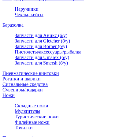
Наручники
Чехлы, кейсы
Барахолка
Запчасти для Аникс (б/у)
Запчасти для Gletcher (б/у)
Запчасти для Borner (б/у)
Пистолеты/аксессуары/рыбалка
Запчасти для Umarex (б/у)
Запчасти для Smersh (б/у)
Пневматические винтовки
Рогатки и шарики
Сигнальные средства
Сувениры/подарки
Ножи
Складные ножи
Мультитулы
Туристические ножи
Филейные ножи
Точилки