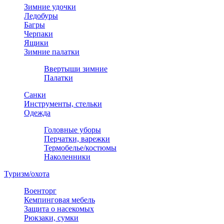
Зимние удочки
Ледобуры
Багры
Черпаки
Ящики
Зимние палатки
Ввертыши зимние
Палатки
Санки
Инструменты, стельки
Одежда
Головные уборы
Перчатки, варежки
Термобелье/костюмы
Наколенники
Туризм/охота
Военторг
Кемпинговая мебель
Защита о насекомых
Рюкзаки, сумки