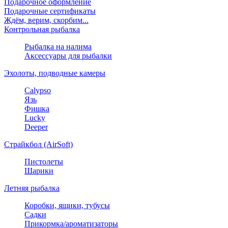
Подарочное оформление
Подарочные сертификаты
Ждём, верим, скорбим...
Контрольная рыбалка
Рыбалка на налима
Аксессуары для рыбалки
Эхолоты, подводные камеры
Calypso
Язь
Фишка
Lucky
Deeper
Страйкбол (AirSoft)
Пистолеты
Шарики
Летняя рыбалка
Коробки, ящики, тубусы
Садки
Прикормка/ароматизаторы