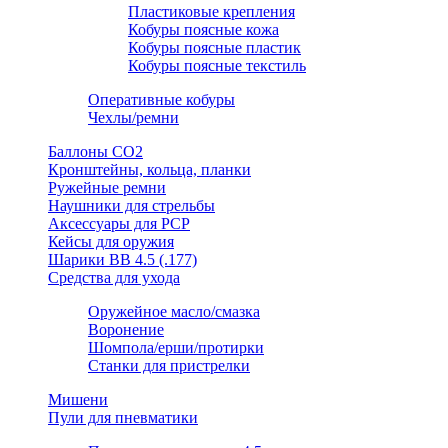
Пластиковые крепления
Кобуры поясные кожа
Кобуры поясные пластик
Кобуры поясные текстиль
Оперативные кобуры
Чехлы/ремни
Баллоны СО2
Кронштейны, кольца, планки
Ружейные ремни
Наушники для стрельбы
Аксессуары для PCP
Кейсы для оружия
Шарики ВВ 4.5 (.177)
Средства для ухода
Оружейное масло/смазка
Воронение
Шомпола/ерши/протирки
Станки для пристрелки
Мишени
Пули для пневматики