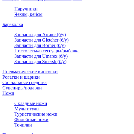
Наручники
Чехлы, кейсы
Барахолка
Запчасти для Аникс (б/у)
Запчасти для Gletcher (б/у)
Запчасти для Borner (б/у)
Пистолеты/аксессуары/рыбалка
Запчасти для Umarex (б/у)
Запчасти для Smersh (б/у)
Пневматические винтовки
Рогатки и шарики
Сигнальные средства
Сувениры/подарки
Ножи
Складные ножи
Мультитулы
Туристические ножи
Филейные ножи
Точилки