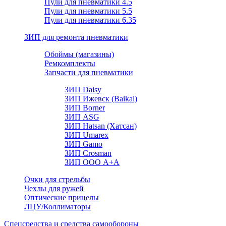
Пули для пневматики 4.5
Пули для пневматики 5.5
Пули для пневматики 6.35
ЗИП для ремонта пневматики
Обоймы (магазины)
Ремкомплекты
Запчасти для пневматики
ЗИП Daisy
ЗИП Ижевск (Baikal)
ЗИП Borner
ЗИП ASG
ЗИП Hatsan (Хатсан)
ЗИП Umarex
ЗИП Gamo
ЗИП Crosman
ЗИП ООО А+А
Очки для стрельбы
Чехлы для ружей
Оптические прицелы
ЛЦУ/Коллиматоры
Спецсредства и средства самообороны