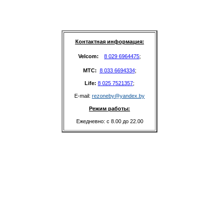
Контактная информация:
Velcom: 
8 029 6964475
;
MTC: 
8 033 6694334
;
Life: 
8 025 7521357
;
E-mail: 
rezoneby@yandex.by
Режим работы:
Ежедневно: с 8.00 до 22.00