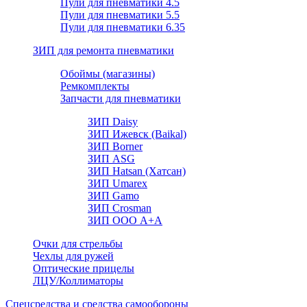
Пули для пневматики 4.5
Пули для пневматики 5.5
Пули для пневматики 6.35
ЗИП для ремонта пневматики
Обоймы (магазины)
Ремкомплекты
Запчасти для пневматики
ЗИП Daisy
ЗИП Ижевск (Baikal)
ЗИП Borner
ЗИП ASG
ЗИП Hatsan (Хатсан)
ЗИП Umarex
ЗИП Gamo
ЗИП Crosman
ЗИП ООО А+А
Очки для стрельбы
Чехлы для ружей
Оптические прицелы
ЛЦУ/Коллиматоры
Спецсредства и средства самообороны