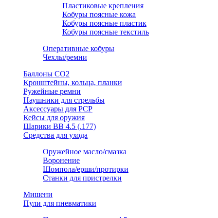
Пластиковые крепления
Кобуры поясные кожа
Кобуры поясные пластик
Кобуры поясные текстиль
Оперативные кобуры
Чехлы/ремни
Баллоны СО2
Кронштейны, кольца, планки
Ружейные ремни
Наушники для стрельбы
Аксессуары для PCP
Кейсы для оружия
Шарики ВВ 4.5 (.177)
Средства для ухода
Оружейное масло/смазка
Воронение
Шомпола/ерши/протирки
Станки для пристрелки
Мишени
Пули для пневматики