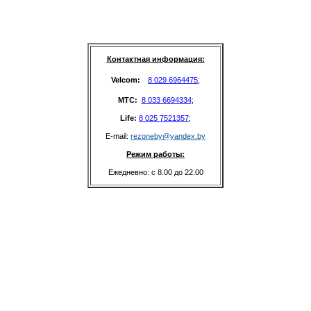
Контактная информация:
Velcom: 
8 029 6964475
;
MTC: 
8 033 6694334
;
Life: 
8 025 7521357
;
E-mail: 
rezoneby@yandex.by
Режим работы:
Ежедневно: с 8.00 до 22.00