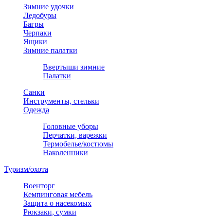
Зимние удочки
Ледобуры
Багры
Черпаки
Ящики
Зимние палатки
Ввертыши зимние
Палатки
Санки
Инструменты, стельки
Одежда
Головные уборы
Перчатки, варежки
Термобелье/костюмы
Наколенники
Туризм/охота
Военторг
Кемпинговая мебель
Защита о насекомых
Рюкзаки, сумки