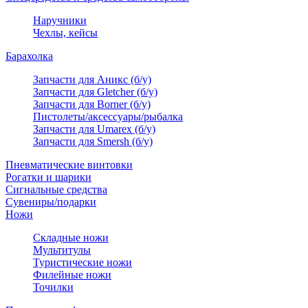
Наручники
Чехлы, кейсы
Барахолка
Запчасти для Аникс (б/у)
Запчасти для Gletcher (б/у)
Запчасти для Borner (б/у)
Пистолеты/аксессуары/рыбалка
Запчасти для Umarex (б/у)
Запчасти для Smersh (б/у)
Пневматические винтовки
Рогатки и шарики
Сигнальные средства
Сувениры/подарки
Ножи
Складные ножи
Мультитулы
Туристические ножи
Филейные ножи
Точилки