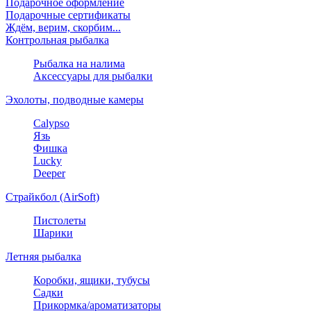
Подарочное оформление
Подарочные сертификаты
Ждём, верим, скорбим...
Контрольная рыбалка
Рыбалка на налима
Аксессуары для рыбалки
Эхолоты, подводные камеры
Calypso
Язь
Фишка
Lucky
Deeper
Страйкбол (AirSoft)
Пистолеты
Шарики
Летняя рыбалка
Коробки, ящики, тубусы
Садки
Прикормка/ароматизаторы