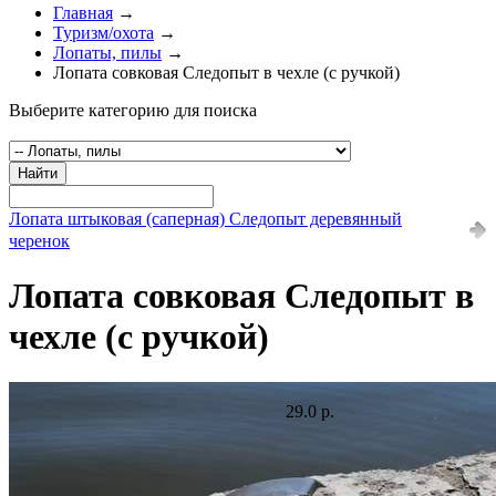
Главная
→
Туризм/охота
→
Лопаты, пилы
→
Лопата совковая Следопыт в чехле (с ручкой)
Выберите категорию для поиска
Найти
Лопата штыковая (саперная) Следопыт деревянный
черенок
Лопата совковая Следопыт в
чехле (с ручкой)
29.0 р.