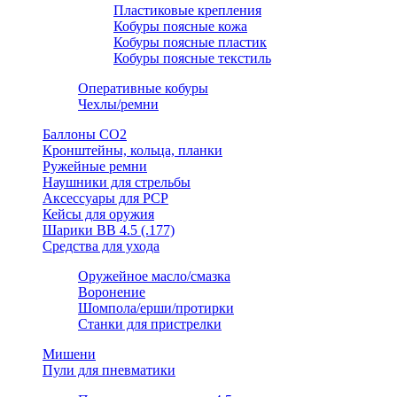
Пластиковые крепления
Кобуры поясные кожа
Кобуры поясные пластик
Кобуры поясные текстиль
Оперативные кобуры
Чехлы/ремни
Баллоны СО2
Кронштейны, кольца, планки
Ружейные ремни
Наушники для стрельбы
Аксессуары для PCP
Кейсы для оружия
Шарики ВВ 4.5 (.177)
Средства для ухода
Оружейное масло/смазка
Воронение
Шомпола/ерши/протирки
Станки для пристрелки
Мишени
Пули для пневматики