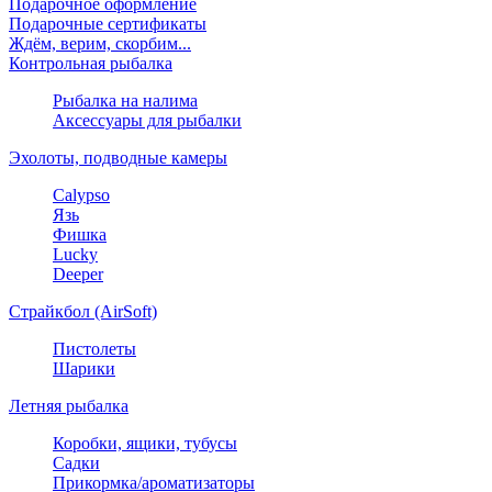
Подарочное оформление
Подарочные сертификаты
Ждём, верим, скорбим...
Контрольная рыбалка
Рыбалка на налима
Аксессуары для рыбалки
Эхолоты, подводные камеры
Calypso
Язь
Фишка
Lucky
Deeper
Страйкбол (AirSoft)
Пистолеты
Шарики
Летняя рыбалка
Коробки, ящики, тубусы
Садки
Прикормка/ароматизаторы