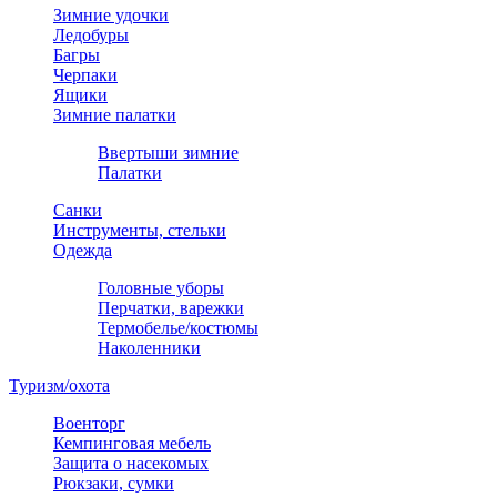
Зимние удочки
Ледобуры
Багры
Черпаки
Ящики
Зимние палатки
Ввертыши зимние
Палатки
Санки
Инструменты, стельки
Одежда
Головные уборы
Перчатки, варежки
Термобелье/костюмы
Наколенники
Туризм/охота
Военторг
Кемпинговая мебель
Защита о насекомых
Рюкзаки, сумки