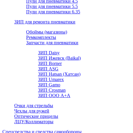
Пули для пневматики 4.5
Пули для пневматики 5.5
Пули для пневматики 6.35
ЗИП для ремонта пневматики
Обоймы (магазины)
Ремкомплекты
Запчасти для пневматики
ЗИП Daisy
ЗИП Ижевск (Baikal)
ЗИП Borner
ЗИП ASG
ЗИП Hatsan (Хатсан)
ЗИП Umarex
ЗИП Gamo
ЗИП Crosman
ЗИП ООО А+А
Очки для стрельбы
Чехлы для ружей
Оптические прицелы
ЛЦУ/Коллиматоры
Спецсредства и средства самообороны