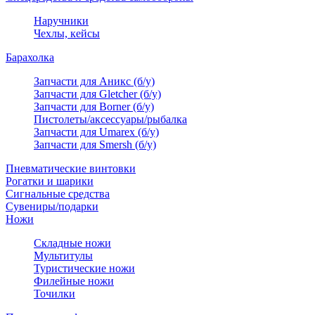
Наручники
Чехлы, кейсы
Барахолка
Запчасти для Аникс (б/у)
Запчасти для Gletcher (б/у)
Запчасти для Borner (б/у)
Пистолеты/аксессуары/рыбалка
Запчасти для Umarex (б/у)
Запчасти для Smersh (б/у)
Пневматические винтовки
Рогатки и шарики
Сигнальные средства
Сувениры/подарки
Ножи
Складные ножи
Мультитулы
Туристические ножи
Филейные ножи
Точилки