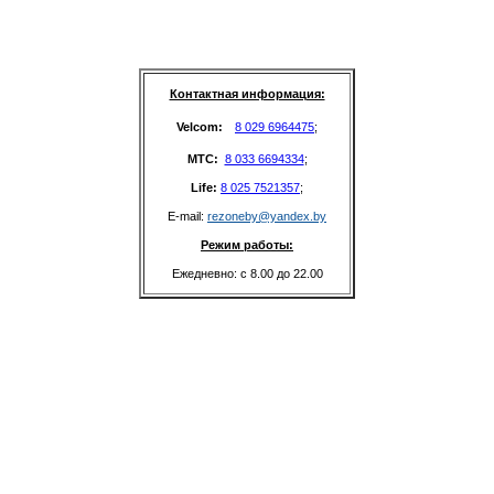
Контактная информация:
Velcom: 
8 029 6964475
;
MTC: 
8 033 6694334
;
Life: 
8 025 7521357
;
E-mail: 
rezoneby@yandex.by
Режим работы:
Ежедневно: с 8.00 до 22.00