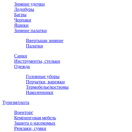
Зимние удочки
Ледобуры
Багры
Черпаки
Ящики
Зимние палатки
Ввертыши зимние
Палатки
Санки
Инструменты, стельки
Одежда
Головные уборы
Перчатки, варежки
Термобелье/костюмы
Наколенники
Туризм/охота
Военторг
Кемпинговая мебель
Защита о насекомых
Рюкзаки, сумки