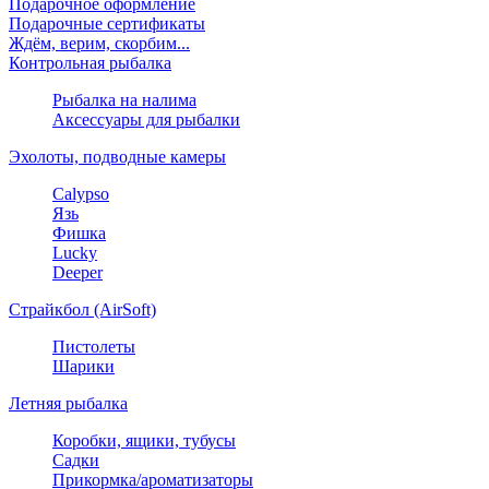
Подарочное оформление
Подарочные сертификаты
Ждём, верим, скорбим...
Контрольная рыбалка
Рыбалка на налима
Аксессуары для рыбалки
Эхолоты, подводные камеры
Calypso
Язь
Фишка
Lucky
Deeper
Страйкбол (AirSoft)
Пистолеты
Шарики
Летняя рыбалка
Коробки, ящики, тубусы
Садки
Прикормка/ароматизаторы