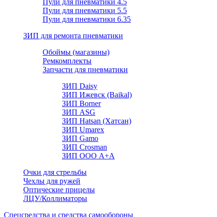
Пули для пневматики 4.5
Пули для пневматики 5.5
Пули для пневматики 6.35
ЗИП для ремонта пневматики
Обоймы (магазины)
Ремкомплекты
Запчасти для пневматики
ЗИП Daisy
ЗИП Ижевск (Baikal)
ЗИП Borner
ЗИП ASG
ЗИП Hatsan (Хатсан)
ЗИП Umarex
ЗИП Gamo
ЗИП Crosman
ЗИП ООО А+А
Очки для стрельбы
Чехлы для ружей
Оптические прицелы
ЛЦУ/Коллиматоры
Спецсредства и средства самообороны