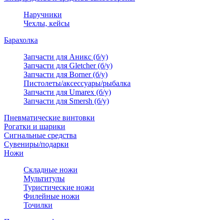
Наручники
Чехлы, кейсы
Барахолка
Запчасти для Аникс (б/у)
Запчасти для Gletcher (б/у)
Запчасти для Borner (б/у)
Пистолеты/аксессуары/рыбалка
Запчасти для Umarex (б/у)
Запчасти для Smersh (б/у)
Пневматические винтовки
Рогатки и шарики
Сигнальные средства
Сувениры/подарки
Ножи
Складные ножи
Мультитулы
Туристические ножи
Филейные ножи
Точилки