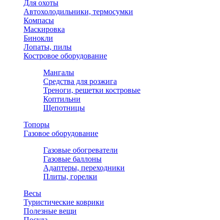
Для охоты
Автохолодильники, термосумки
Компасы
Маскировка
Бинокли
Лопаты, пилы
Костровое оборудование
Мангалы
Средства для розжига
Треноги, решетки костровые
Коптильни
Щепотницы
Топоры
Газовое оборудование
Газовые обогреватели
Газовые баллоны
Адаптеры, переходники
Плиты, горелки
Весы
Туристические коврики
Полезные вещи
Посуда