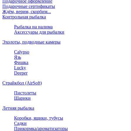
Подарочное оформление
Подарочные сертификаты
Ждём, верим, скорбим...
Контрольная рыбалка
Рыбалка на налима
Аксессуары для рыбалки
Эхолоты, подводные камеры
Calypso
Язь
Фишка
Lucky
Deeper
Страйкбол (AirSoft)
Пистолеты
Шарики
Летняя рыбалка
Коробки, ящики, тубусы
Садки
Прикормка/ароматизаторы