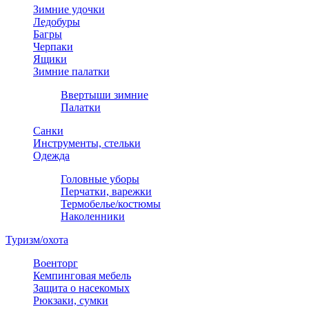
Зимние удочки
Ледобуры
Багры
Черпаки
Ящики
Зимние палатки
Ввертыши зимние
Палатки
Санки
Инструменты, стельки
Одежда
Головные уборы
Перчатки, варежки
Термобелье/костюмы
Наколенники
Туризм/охота
Военторг
Кемпинговая мебель
Защита о насекомых
Рюкзаки, сумки