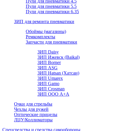
Пули для пневматики 4.5
Пули для пневматики 5.5
Пули для пневматики 6.35
ЗИП для ремонта пневматики
Обоймы (магазины)
Ремкомплекты
Запчасти для пневматики
ЗИП Daisy
ЗИП Ижевск (Baikal)
ЗИП Borner
ЗИП ASG
ЗИП Hatsan (Хатсан)
ЗИП Umarex
ЗИП Gamo
ЗИП Crosman
ЗИП ООО А+А
Очки для стрельбы
Чехлы для ружей
Оптические прицелы
ЛЦУ/Коллиматоры
Спецсредства и средства самообороны