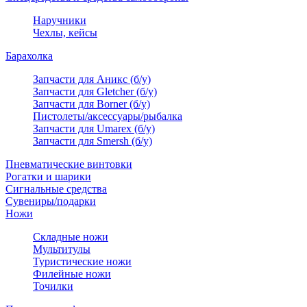
Наручники
Чехлы, кейсы
Барахолка
Запчасти для Аникс (б/у)
Запчасти для Gletcher (б/у)
Запчасти для Borner (б/у)
Пистолеты/аксессуары/рыбалка
Запчасти для Umarex (б/у)
Запчасти для Smersh (б/у)
Пневматические винтовки
Рогатки и шарики
Сигнальные средства
Сувениры/подарки
Ножи
Складные ножи
Мультитулы
Туристические ножи
Филейные ножи
Точилки