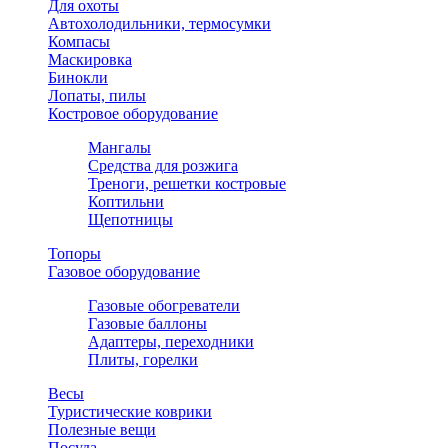
Для охоты
Автохолодильники, термосумки
Компасы
Маскировка
Бинокли
Лопаты, пилы
Костровое оборудование
Мангалы
Средства для розжига
Треноги, решетки костровые
Коптильни
Щепотницы
Топоры
Газовое оборудование
Газовые обогреватели
Газовые баллоны
Адаптеры, переходники
Плиты, горелки
Весы
Туристические коврики
Полезные вещи
Посуда