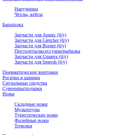
Наручники
Чехлы, кейсы
Барахолка
Запчасти для Аникс (б/у)
Запчасти для Gletcher (б/у)
Запчасти для Borner (б/у)
Пистолеты/аксессуары/рыбалка
Запчасти для Umarex (б/у)
Запчасти для Smersh (б/у)
Пневматические винтовки
Рогатки и шарики
Сигнальные средства
Сувениры/подарки
Ножи
Складные ножи
Мультитулы
Туристические ножи
Филейные ножи
Точилки