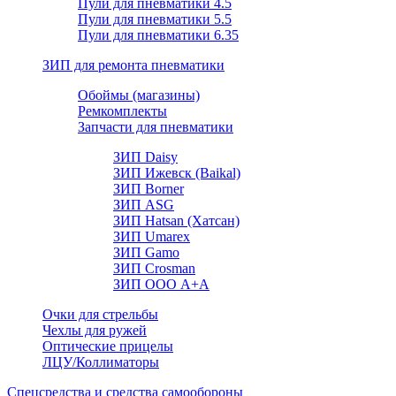
Пули для пневматики 4.5
Пули для пневматики 5.5
Пули для пневматики 6.35
ЗИП для ремонта пневматики
Обоймы (магазины)
Ремкомплекты
Запчасти для пневматики
ЗИП Daisy
ЗИП Ижевск (Baikal)
ЗИП Borner
ЗИП ASG
ЗИП Hatsan (Хатсан)
ЗИП Umarex
ЗИП Gamo
ЗИП Crosman
ЗИП ООО А+А
Очки для стрельбы
Чехлы для ружей
Оптические прицелы
ЛЦУ/Коллиматоры
Спецсредства и средства самообороны