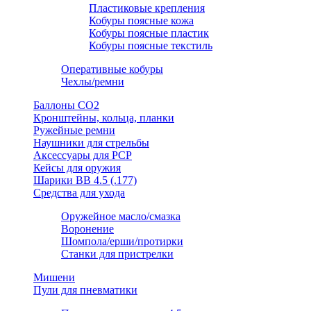
Пластиковые крепления
Кобуры поясные кожа
Кобуры поясные пластик
Кобуры поясные текстиль
Оперативные кобуры
Чехлы/ремни
Баллоны СО2
Кронштейны, кольца, планки
Ружейные ремни
Наушники для стрельбы
Аксессуары для PCP
Кейсы для оружия
Шарики ВВ 4.5 (.177)
Средства для ухода
Оружейное масло/смазка
Воронение
Шомпола/ерши/протирки
Станки для пристрелки
Мишени
Пули для пневматики