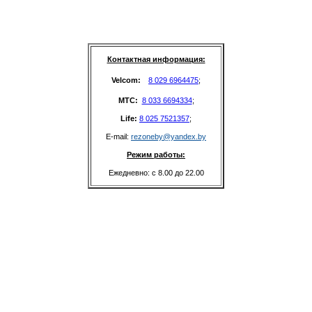
Контактная информация:
Velcom: 
8 029 6964475
;
MTC: 
8 033 6694334
;
Life: 
8 025 7521357
;
E-mail: 
rezoneby@yandex.by
Режим работы:
Ежедневно: с 8.00 до 22.00