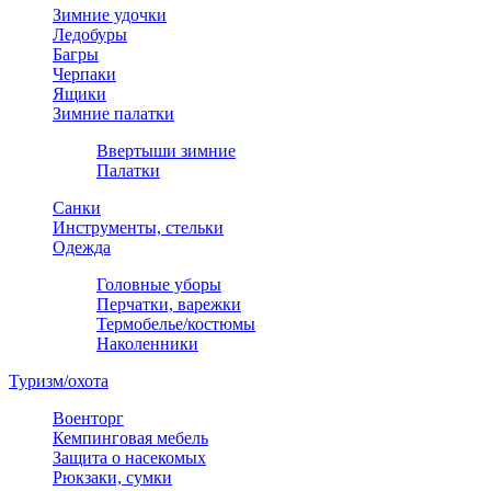
Зимние удочки
Ледобуры
Багры
Черпаки
Ящики
Зимние палатки
Ввертыши зимние
Палатки
Санки
Инструменты, стельки
Одежда
Головные уборы
Перчатки, варежки
Термобелье/костюмы
Наколенники
Туризм/охота
Военторг
Кемпинговая мебель
Защита о насекомых
Рюкзаки, сумки