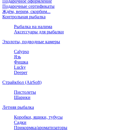
Подарочное оформление
Подарочные сертификаты
Ждём, верим, скорбим...
Контрольная рыбалка
Рыбалка на налима
Аксессуары для рыбалки
Эхолоты, подводные камеры
Calypso
Язь
Фишка
Lucky
Deeper
Страйкбол (AirSoft)
Пистолеты
Шарики
Летняя рыбалка
Коробки, ящики, тубусы
Садки
Прикормка/ароматизаторы