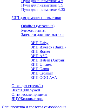
Пули для пневматики 4.5
Пули для пневматики 5.5
Пули для пневматики 6.35
ЗИП для ремонта пневматики
Обоймы (магазины)
Ремкомплекты
Запчасти для пневматики
ЗИП Daisy
ЗИП Ижевск (Baikal)
ЗИП Borner
ЗИП ASG
ЗИП Hatsan (Хатсан)
ЗИП Umarex
ЗИП Gamo
ЗИП Crosman
ЗИП ООО А+А
Очки для стрельбы
Чехлы для ружей
Оптические прицелы
ЛЦУ/Коллиматоры
Спецсредства и средства самообороны