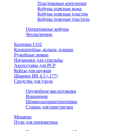
Пластиковые крепления
Кобуры поясные кожа
Кобуры поясные пластик
Кобуры поясные текстиль
Оперативные кобуры
Чехлы/ремни
Баллоны СО2
Кронштейны, кольца, планки
Ружейные ремни
Наушники для стрельбы
Аксессуары для PCP
Кейсы для оружия
Шарики ВВ 4.5 (.177)
Средства для ухода
Оружейное масло/смазка
Воронение
Шомпола/ерши/протирки
Станки для пристрелки
Мишени
Пули для пневматики