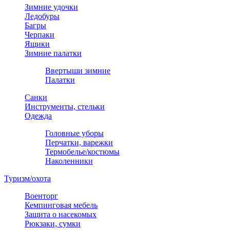
Зимние удочки
Ледобуры
Багры
Черпаки
Ящики
Зимние палатки
Ввертыши зимние
Палатки
Санки
Инструменты, стельки
Одежда
Головные уборы
Перчатки, варежки
Термобелье/костюмы
Наколенники
Туризм/охота
Военторг
Кемпинговая мебель
Защита о насекомых
Рюкзаки, сумки