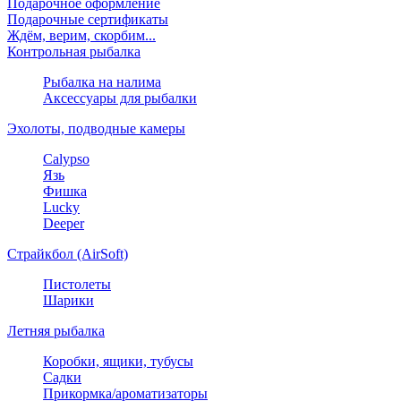
Подарочное оформление
Подарочные сертификаты
Ждём, верим, скорбим...
Контрольная рыбалка
Рыбалка на налима
Аксессуары для рыбалки
Эхолоты, подводные камеры
Calypso
Язь
Фишка
Lucky
Deeper
Страйкбол (AirSoft)
Пистолеты
Шарики
Летняя рыбалка
Коробки, ящики, тубусы
Садки
Прикормка/ароматизаторы