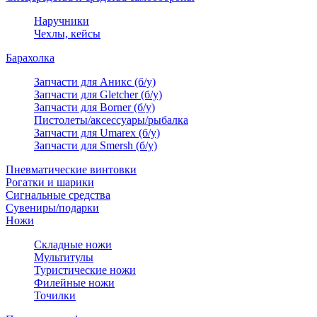
Наручники
Чехлы, кейсы
Барахолка
Запчасти для Аникс (б/у)
Запчасти для Gletcher (б/у)
Запчасти для Borner (б/у)
Пистолеты/аксессуары/рыбалка
Запчасти для Umarex (б/у)
Запчасти для Smersh (б/у)
Пневматические винтовки
Рогатки и шарики
Сигнальные средства
Сувениры/подарки
Ножи
Складные ножи
Мультитулы
Туристические ножи
Филейные ножи
Точилки