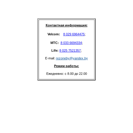
Контактная информация:
Velcom: 
8 029 6964475
;
MTC: 
8 033 6694334
;
Life: 
8 025 7521357
;
E-mail: 
rezoneby@yandex.by
Режим работы:
Ежедневно: с 8.00 до 22.00