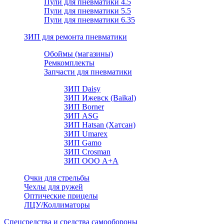
Пули для пневматики 4.5
Пули для пневматики 5.5
Пули для пневматики 6.35
ЗИП для ремонта пневматики
Обоймы (магазины)
Ремкомплекты
Запчасти для пневматики
ЗИП Daisy
ЗИП Ижевск (Baikal)
ЗИП Borner
ЗИП ASG
ЗИП Hatsan (Хатсан)
ЗИП Umarex
ЗИП Gamo
ЗИП Crosman
ЗИП ООО А+А
Очки для стрельбы
Чехлы для ружей
Оптические прицелы
ЛЦУ/Коллиматоры
Спецсредства и средства самообороны