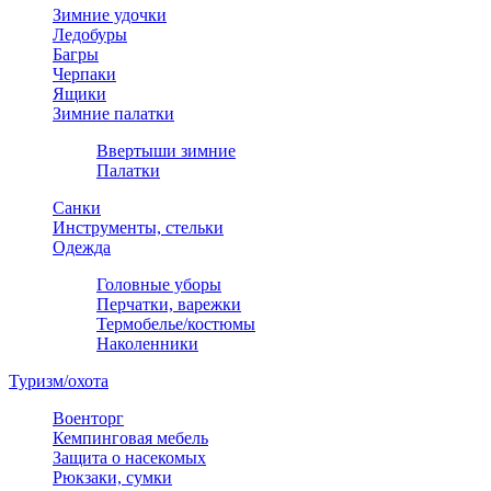
Зимние удочки
Ледобуры
Багры
Черпаки
Ящики
Зимние палатки
Ввертыши зимние
Палатки
Санки
Инструменты, стельки
Одежда
Головные уборы
Перчатки, варежки
Термобелье/костюмы
Наколенники
Туризм/охота
Военторг
Кемпинговая мебель
Защита о насекомых
Рюкзаки, сумки