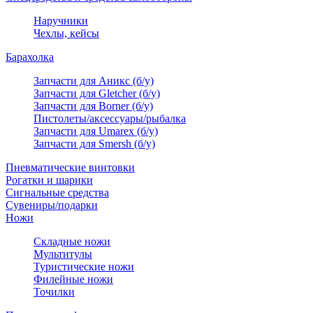
Наручники
Чехлы, кейсы
Барахолка
Запчасти для Аникс (б/у)
Запчасти для Gletcher (б/у)
Запчасти для Borner (б/у)
Пистолеты/аксессуары/рыбалка
Запчасти для Umarex (б/у)
Запчасти для Smersh (б/у)
Пневматические винтовки
Рогатки и шарики
Сигнальные средства
Сувениры/подарки
Ножи
Складные ножи
Мультитулы
Туристические ножи
Филейные ножи
Точилки