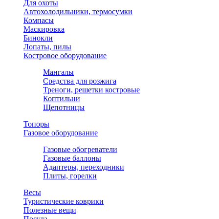
Для охоты
Автохолодильники, термосумки
Компасы
Маскировка
Бинокли
Лопаты, пилы
Костровое оборудование
Мангалы
Средства для розжига
Треноги, решетки костровые
Коптильни
Щепотницы
Топоры
Газовое оборудование
Газовые обогреватели
Газовые баллоны
Адаптеры, переходники
Плиты, горелки
Весы
Туристические коврики
Полезные вещи
Посуда