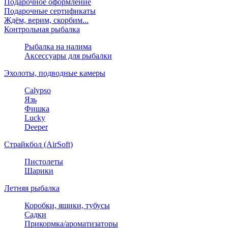
Подарочное оформление
Подарочные сертификаты
Ждём, верим, скорбим...
Контрольная рыбалка
Рыбалка на налима
Аксессуары для рыбалки
Эхолоты, подводные камеры
Calypso
Язь
Фишка
Lucky
Deeper
Страйкбол (AirSoft)
Пистолеты
Шарики
Летняя рыбалка
Коробки, ящики, тубусы
Садки
Прикормка/ароматизаторы