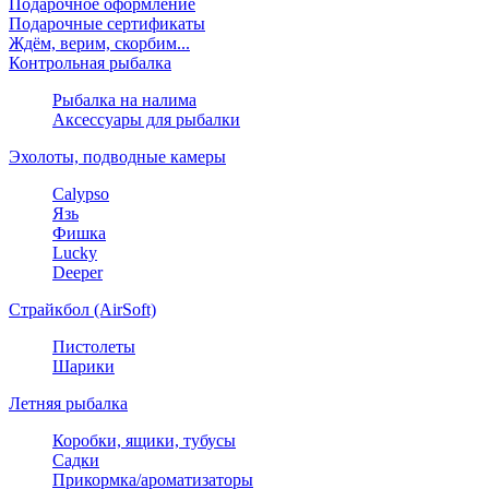
Подарочное оформление
Подарочные сертификаты
Ждём, верим, скорбим...
Контрольная рыбалка
Рыбалка на налима
Аксессуары для рыбалки
Эхолоты, подводные камеры
Calypso
Язь
Фишка
Lucky
Deeper
Страйкбол (AirSoft)
Пистолеты
Шарики
Летняя рыбалка
Коробки, ящики, тубусы
Садки
Прикормка/ароматизаторы