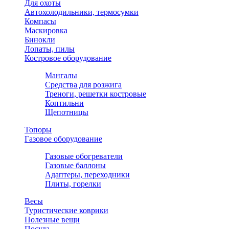
Для охоты
Автохолодильники, термосумки
Компасы
Маскировка
Бинокли
Лопаты, пилы
Костровое оборудование
Мангалы
Средства для розжига
Треноги, решетки костровые
Коптильни
Щепотницы
Топоры
Газовое оборудование
Газовые обогреватели
Газовые баллоны
Адаптеры, переходники
Плиты, горелки
Весы
Туристические коврики
Полезные вещи
Посуда