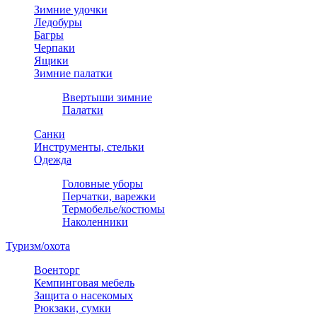
Зимние удочки
Ледобуры
Багры
Черпаки
Ящики
Зимние палатки
Ввертыши зимние
Палатки
Санки
Инструменты, стельки
Одежда
Головные уборы
Перчатки, варежки
Термобелье/костюмы
Наколенники
Туризм/охота
Военторг
Кемпинговая мебель
Защита о насекомых
Рюкзаки, сумки