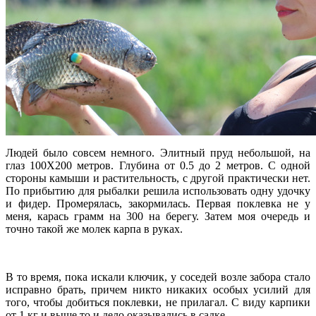
Людей было совсем немного. Элитный пруд небольшой, на
глаз 100Х200 метров. Глубина от 0.5 до 2 метров. С одной
стороны камыши и растительность, с другой практически нет.
По прибытию для рыбалки решила использовать одну удочку
и фидер. Промерялась, закормилась. Первая поклевка не у
меня, карась грамм на 300 на берегу. Затем моя очередь и
точно такой же молек карпа в руках.
В то время, пока искали ключик, у соседей возле забора стало
исправно брать, причем никто никаких особых усилий для
того, чтобы добиться поклевки, не прилагал. С виду карпики
от 1 кг и выше то и дело оказывались в садке.