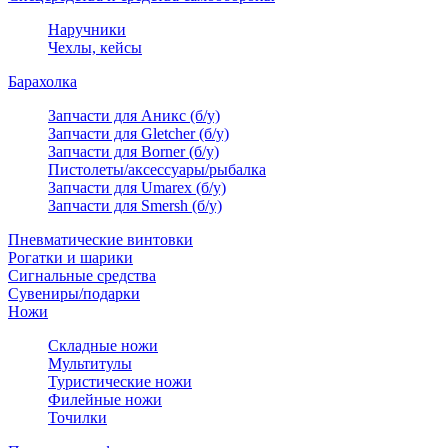
Наручники
Чехлы, кейсы
Барахолка
Запчасти для Аникс (б/у)
Запчасти для Gletcher (б/у)
Запчасти для Borner (б/у)
Пистолеты/аксессуары/рыбалка
Запчасти для Umarex (б/у)
Запчасти для Smersh (б/у)
Пневматические винтовки
Рогатки и шарики
Сигнальные средства
Сувениры/подарки
Ножи
Складные ножи
Мультитулы
Туристические ножи
Филейные ножи
Точилки