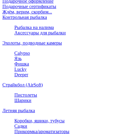
Подарочное оформление
Подарочные сертификаты
Ждём, верим, скорбим...
Контрольная рыбалка
Рыбалка на налима
Аксессуары для рыбалки
Эхолоты, подводные камеры
Calypso
Язь
Фишка
Lucky
Deeper
Страйкбол (AirSoft)
Пистолеты
Шарики
Летняя рыбалка
Коробки, ящики, тубусы
Садки
Прикормка/ароматизаторы