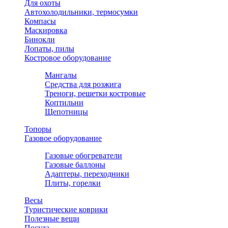
Для охоты
Автохолодильники, термосумки
Компасы
Маскировка
Бинокли
Лопаты, пилы
Костровое оборудование
Мангалы
Средства для розжига
Треноги, решетки костровые
Коптильни
Щепотницы
Топоры
Газовое оборудование
Газовые обогреватели
Газовые баллоны
Адаптеры, переходники
Плиты, горелки
Весы
Туристические коврики
Полезные вещи
Посуда