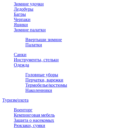
Зимние удочки
Ледобуры
Багры
Черпаки
Ящики
Зимние палатки
Ввертыши зимние
Палатки
Санки
Инструменты, стельки
Одежда
Головные уборы
Перчатки, варежки
Термобелье/костюмы
Наколенники
Туризм/охота
Военторг
Кемпинговая мебель
Защита о насекомых
Рюкзаки, сумки