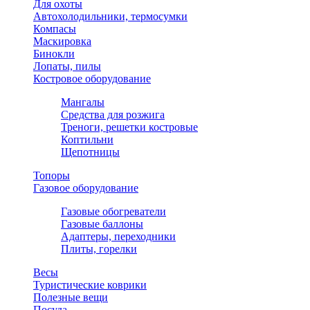
Для охоты
Автохолодильники, термосумки
Компасы
Маскировка
Бинокли
Лопаты, пилы
Костровое оборудование
Мангалы
Средства для розжига
Треноги, решетки костровые
Коптильни
Щепотницы
Топоры
Газовое оборудование
Газовые обогреватели
Газовые баллоны
Адаптеры, переходники
Плиты, горелки
Весы
Туристические коврики
Полезные вещи
Посуда