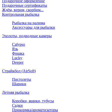
Подарочное оформление
Подарочные сертификаты
Ждём, верим, скорбим...
Контрольная рыбалка
Рыбалка на налима
Аксессуары для рыбалки
Эхолоты, подводные камеры
Calypso
Язь
Фишка
Lucky
Deeper
Страйкбол (AirSoft)
Пистолеты
Шарики
Летняя рыбалка
Коробки, ящики, тубусы
Садки
Прикормка/ароматизаторы