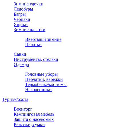
Зимние удочки
Ледобуры
Багры
Черпаки
Ящики
Зимние палатки
Ввертыши зимние
Палатки
Санки
Инструменты, стельки
Одежда
Головные уборы
Перчатки, варежки
Термобелье/костюмы
Наколенники
Туризм/охота
Военторг
Кемпинговая мебель
Защита о насекомых
Рюкзаки, сумки