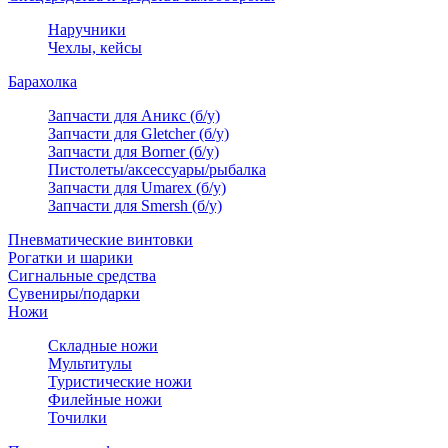
Наручники
Чехлы, кейсы
Барахолка
Запчасти для Аникс (б/у)
Запчасти для Gletcher (б/у)
Запчасти для Borner (б/у)
Пистолеты/аксессуары/рыбалка
Запчасти для Umarex (б/у)
Запчасти для Smersh (б/у)
Пневматические винтовки
Рогатки и шарики
Сигнальные средства
Сувениры/подарки
Ножи
Складные ножи
Мультитулы
Туристические ножи
Филейные ножи
Точилки