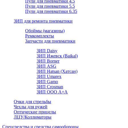
Пули для пневматики 4.5
Пули для пневматики 5.5
Пули для пневматики 6.35
ЗИП для ремонта пневматики
Обоймы (магазины)
Ремкомплекты
Запчасти для пневматики
ЗИП Daisy
ЗИП Ижевск (Baikal)
ЗИП Borner
ЗИП ASG
ЗИП Hatsan (Хатсан)
ЗИП Umarex
ЗИП Gamo
ЗИП Crosman
ЗИП ООО А+А
Очки для стрельбы
Чехлы для ружей
Оптические прицелы
ЛЦУ/Коллиматоры
Спецсредства и средства самообороны