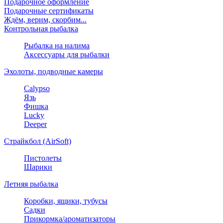
Подарочное оформление
Подарочные сертификаты
Ждём, верим, скорбим...
Контрольная рыбалка
Рыбалка на налима
Аксессуары для рыбалки
Эхолоты, подводные камеры
Calypso
Язь
Фишка
Lucky
Deeper
Страйкбол (AirSoft)
Пистолеты
Шарики
Летняя рыбалка
Коробки, ящики, тубусы
Садки
Прикормка/ароматизаторы