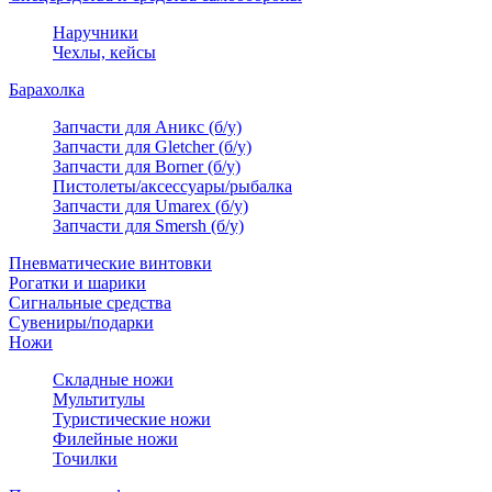
Наручники
Чехлы, кейсы
Барахолка
Запчасти для Аникс (б/у)
Запчасти для Gletcher (б/у)
Запчасти для Borner (б/у)
Пистолеты/аксессуары/рыбалка
Запчасти для Umarex (б/у)
Запчасти для Smersh (б/у)
Пневматические винтовки
Рогатки и шарики
Сигнальные средства
Сувениры/подарки
Ножи
Складные ножи
Мультитулы
Туристические ножи
Филейные ножи
Точилки