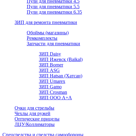
Пули для пневматики 4.5
Пули для пневматики 5.5
Пули для пневматики 6.35
ЗИП для ремонта пневматики
Обоймы (магазины)
Ремкомплекты
Запчасти для пневматики
ЗИП Daisy
ЗИП Ижевск (Baikal)
ЗИП Borner
ЗИП ASG
ЗИП Hatsan (Хатсан)
ЗИП Umarex
ЗИП Gamo
ЗИП Crosman
ЗИП ООО А+А
Очки для стрельбы
Чехлы для ружей
Оптические прицелы
ЛЦУ/Коллиматоры
Спецсредства и средства самообороны