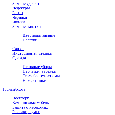
Зимние удочки
Ледобуры
Багры
Черпаки
Ящики
Зимние палатки
Ввертыши зимние
Палатки
Санки
Инструменты, стельки
Одежда
Головные уборы
Перчатки, варежки
Термобелье/костюмы
Наколенники
Туризм/охота
Военторг
Кемпинговая мебель
Защита о насекомых
Рюкзаки, сумки