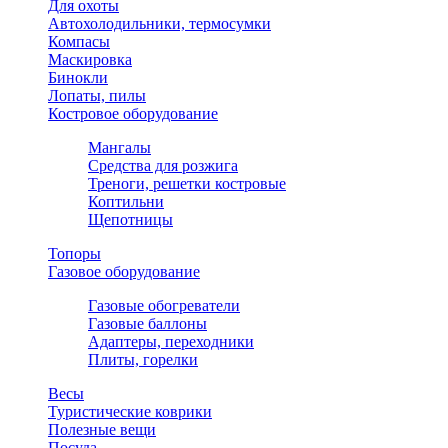
Для охоты
Автохолодильники, термосумки
Компасы
Маскировка
Бинокли
Лопаты, пилы
Костровое оборудование
Мангалы
Средства для розжига
Треноги, решетки костровые
Коптильни
Щепотницы
Топоры
Газовое оборудование
Газовые обогреватели
Газовые баллоны
Адаптеры, переходники
Плиты, горелки
Весы
Туристические коврики
Полезные вещи
Посуда