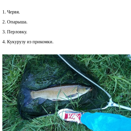
1. Червя.
2. Опарыша.
3. Перловку.
4. Кукурузу из прикомки.