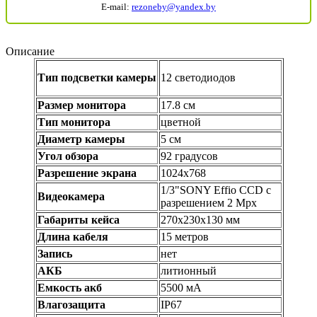
E-mail:
rezoneby@yandex.by
Описание
Тип подсветки камеры
12 светодиодов
Размер монитора
17.8 см
Тип монитора
цветной
Диаметр камеры
5 см
Угол обзора
92 градусов
Разрешение экрана
1024х768
1/3"SONY Effio CCD с
Видеокамера
разрешением 2 Mpx
Габариты кейса
270х230х130 мм
Длина кабеля
15 метров
Запись
нет
АКБ
литионный
Емкость акб
5500 мА
Влагозащита
IP67