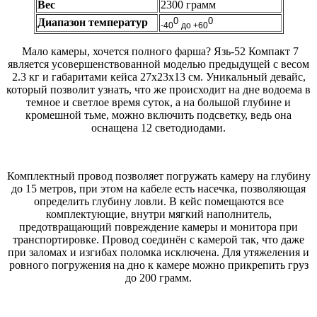
Вес
2300 грамм
0
0
Диапазон температур
-40
до +60
Мало камеры, хочется полного фарша? Язь-52 Компакт 7
является усовершенствованной моделью предыдущей с весом
2.3 кг и габаритами кейса 27х23х13 см. Уникальный девайс,
который позволит узнать, что же происходит на дне водоема в
темное и светлое время суток, а на большой глубине и
кромешной тьме, можно включить подсветку, ведь она
оснащена 12 светодиодами.
Комплектный провод позволяет погружать камеру на глубину
до 15 метров, при этом на кабеле есть насечка, позволяющая
определить глубину ловли. В кейс помещаются все
комплектующие, внутри мягкий наполнитель,
предотвращающий повреждение камеры и монитора при
транспортировке. Провод соединён с камерой так, что даже
при заломах и изгибах поломка исключена. Для утяжеления и
ровного погружения на дно к камере можно прикрепить груз
до 200 грамм.