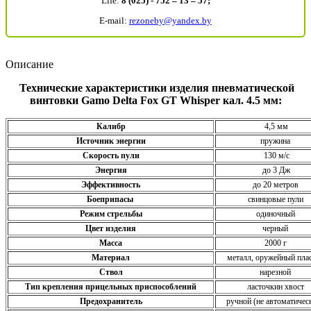
Life:
8 (025) - 752 – 13 – 57;
E-mail:
rezoneby@yandex.by
Описание
Технические характеристики изделия пневматической
винтовки Gamo Delta Fox GT Whisper кал. 4.5 мм:
Калибр
4,5 мм
Источник энергии
пружина
Скорость пули
130 м/с
Энергия
до 3 Дж
Эффективность
до 20 метров
Боеприпасы
свинцовые пули
Режим стрельбы
одиночный
Цвет изделия
черный
Масса
2000 г
Материал
металл, оружейный пла
Ствол
нарезной
Тип крепления прицельных приспособлений
ласточкин хвост
Предохранитель
ручной (не автоматичес