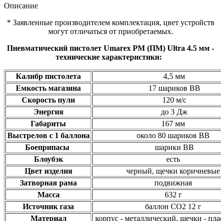
Описание
* Заявленные производителем комплектация, цвет устройств
могут отличаться от приобретаемых.
Пневматический пистолет Umarex PM (ПМ) Ultra 4.5 мм -
технические характеристики:
Калибр пистолета
4,5 мм
Емкость магазина
17 шариков ВВ
Скорость пули
120 м/с
Энергия
до 3 Дж
Габариты
167 мм
Выстрелов с 1 баллона
около 80 шариков ВВ
Боеприпасы
шарики ВВ
Блоубэк
есть
Цвет изделия
черный, щечки коричневые
Затворная рама
подвижная
Масса
632 г
Источник газа
баллон СО2 12 г
Материал
корпус - металлический, щечки - пл