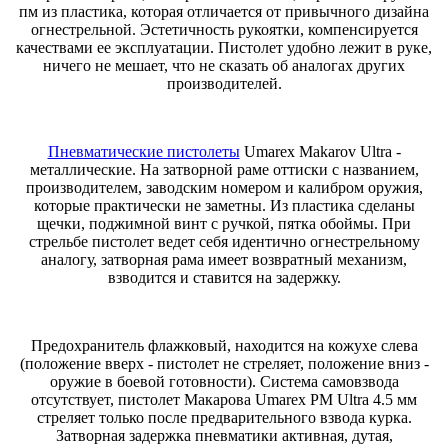
пм из пластика, которая отличается от привычного дизайна
огнестрельной. Эстетичность рукоятки, компенсируется
качествами ее эксплуатации. Пистолет удобно лежит в руке,
ничего не мешает, что не сказать об аналогах других
производителей.
Пневматические пистолеты
Umarex Makarov Ultra -
металлические. На затворной раме оттиски с названием,
производителем, заводским номером и калибром оружия,
которые практически не заметны. Из пластика сделаны
щечки, поджимной винт с ручкой, пятка обоймы. При
стрельбе пистолет ведет себя идентично огнестрельному
аналогу, затворная рама имеет возвратный механизм,
взводится и ставится на задержку.
Предохранитель флажковый, находится на кожухе слева
(положение вверх - пистолет не стреляет, положение вниз -
оружие в боевой готовности). Система самовзвода
отсутствует, пистолет Макарова Umarex PM Ultra 4.5 мм
стреляет только после предварительного взвода курка.
Затворная задержка пневматики активная, дутая,