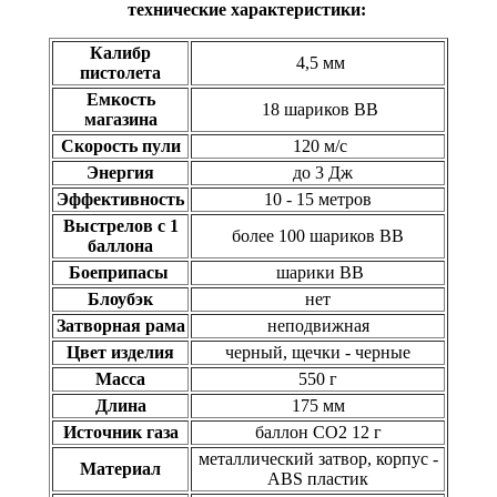
технические характеристики:
Калибр
4,5 мм
пистолета
Емкость
18 шариков ВВ
магазина
Скорость пули
120 м/с
Энергия
до 3 Дж
Эффективность
10 - 15 метров
Выстрелов с 1
более 100 шариков ВВ
баллона
Боеприпасы
шарики ВВ
Блоубэк
нет
Затворная рама
неподвижная
Цвет изделия
черный, щечки - черные
Масса
550 г
Длина
175 мм
Источник газа
баллон СО2 12 г
металлический затвор, корпус -
Материал
ABS пластик