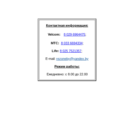
Контактная информация:
Velcom: 
8 029 6964475
;
MTC: 
8 033 6694334
;
Life: 
8 025 7521357
;
E-mail: 
rezoneby@yandex.by
Режим работы:
Ежедневно: с 8.00 до 22.00