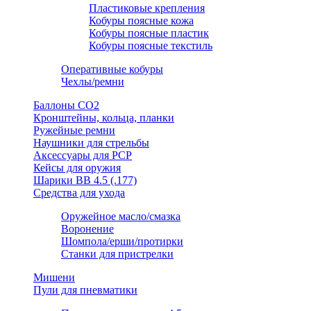
Пластиковые крепления
Кобуры поясные кожа
Кобуры поясные пластик
Кобуры поясные текстиль
Оперативные кобуры
Чехлы/ремни
Баллоны СО2
Кронштейны, кольца, планки
Ружейные ремни
Наушники для стрельбы
Аксессуары для PCP
Кейсы для оружия
Шарики ВВ 4.5 (.177)
Средства для ухода
Оружейное масло/смазка
Воронение
Шомпола/ерши/протирки
Станки для пристрелки
Мишени
Пули для пневматики