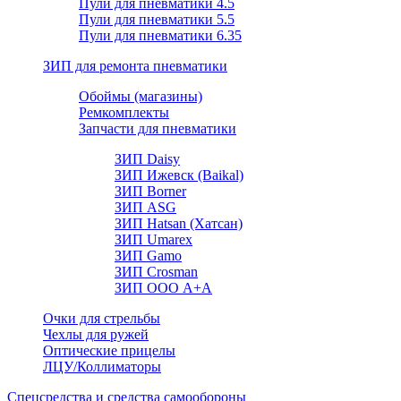
Пули для пневматики 4.5
Пули для пневматики 5.5
Пули для пневматики 6.35
ЗИП для ремонта пневматики
Обоймы (магазины)
Ремкомплекты
Запчасти для пневматики
ЗИП Daisy
ЗИП Ижевск (Baikal)
ЗИП Borner
ЗИП ASG
ЗИП Hatsan (Хатсан)
ЗИП Umarex
ЗИП Gamo
ЗИП Crosman
ЗИП ООО А+А
Очки для стрельбы
Чехлы для ружей
Оптические прицелы
ЛЦУ/Коллиматоры
Спецсредства и средства самообороны