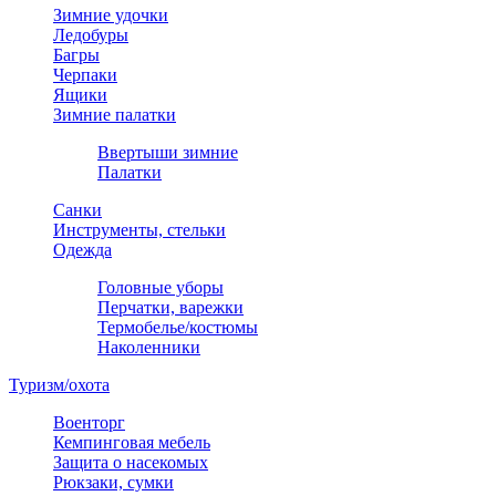
Зимние удочки
Ледобуры
Багры
Черпаки
Ящики
Зимние палатки
Ввертыши зимние
Палатки
Санки
Инструменты, стельки
Одежда
Головные уборы
Перчатки, варежки
Термобелье/костюмы
Наколенники
Туризм/охота
Военторг
Кемпинговая мебель
Защита о насекомых
Рюкзаки, сумки