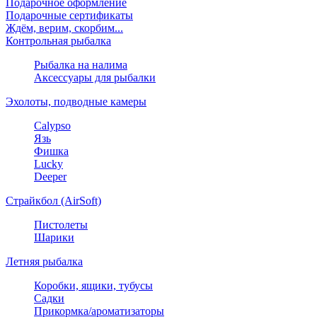
Подарочное оформление
Подарочные сертификаты
Ждём, верим, скорбим...
Контрольная рыбалка
Рыбалка на налима
Аксессуары для рыбалки
Эхолоты, подводные камеры
Calypso
Язь
Фишка
Lucky
Deeper
Страйкбол (AirSoft)
Пистолеты
Шарики
Летняя рыбалка
Коробки, ящики, тубусы
Садки
Прикормка/ароматизаторы