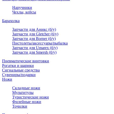
Наручники
Чехлы, кейсы
Барахолка
Запчасти для Аникс (б/у)
Запчасти для Gletcher (б/у)
Запчасти для Borner (б/у)
Пистолеты/аксессуары/рыбалка
Запчасти для Umarex (б/у)
Запчасти для Smersh (б/у)
Пневматические винтовки
Рогатки и шарики
Сигнальные средства
Сувениры/подарки
Ножи
Складные ножи
Мультитулы
Туристические ножи
Филейные ножи
Точилки