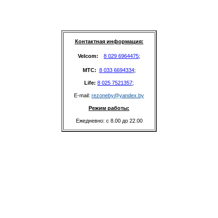
Контактная информация:
Velcom: 
8 029 6964475
;
MTC: 
8 033 6694334
;
Life: 
8 025 7521357
;
E-mail: 
rezoneby@yandex.by
Режим работы:
Ежедневно: с 8.00 до 22.00