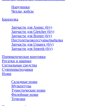
Наручники
Чехлы, кейсы
Барахолка
Запчасти для Аникс (б/у)
Запчасти для Gletcher (б/у)
Запчасти для Borner (б/у)
Пистолеты/аксессуары/рыбалка
Запчасти для Umarex (б/у)
Запчасти для Smersh (б/у)
Пневматические винтовки
Рогатки и шарики
Сигнальные средства
Сувениры/подарки
Ножи
Складные ножи
Мультитулы
Туристические ножи
Филейные ножи
Точилки