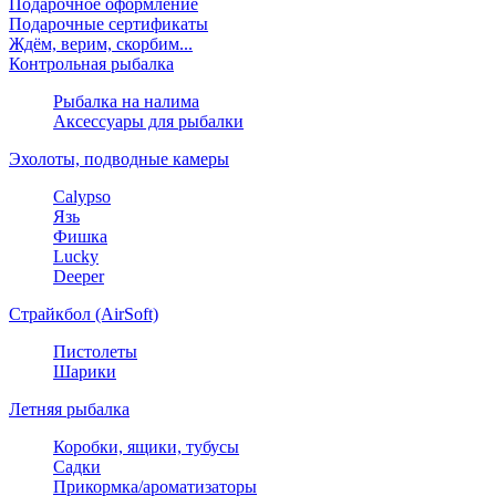
Подарочное оформление
Подарочные сертификаты
Ждём, верим, скорбим...
Контрольная рыбалка
Рыбалка на налима
Аксессуары для рыбалки
Эхолоты, подводные камеры
Calypso
Язь
Фишка
Lucky
Deeper
Страйкбол (AirSoft)
Пистолеты
Шарики
Летняя рыбалка
Коробки, ящики, тубусы
Садки
Прикормка/ароматизаторы