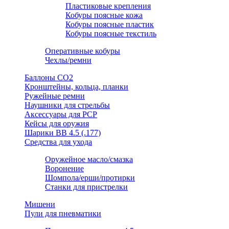
Пластиковые крепления
Кобуры поясные кожа
Кобуры поясные пластик
Кобуры поясные текстиль
Оперативные кобуры
Чехлы/ремни
Баллоны СО2
Кронштейны, кольца, планки
Ружейные ремни
Наушники для стрельбы
Аксессуары для PCP
Кейсы для оружия
Шарики ВВ 4.5 (.177)
Средства для ухода
Оружейное масло/смазка
Воронение
Шомпола/ерши/протирки
Станки для пристрелки
Мишени
Пули для пневматики