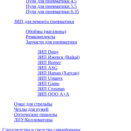
Пули для пневматики 4.5
Пули для пневматики 5.5
Пули для пневматики 6.35
ЗИП для ремонта пневматики
Обоймы (магазины)
Ремкомплекты
Запчасти для пневматики
ЗИП Daisy
ЗИП Ижевск (Baikal)
ЗИП Borner
ЗИП ASG
ЗИП Hatsan (Хатсан)
ЗИП Umarex
ЗИП Gamo
ЗИП Crosman
ЗИП ООО А+А
Очки для стрельбы
Чехлы для ружей
Оптические прицелы
ЛЦУ/Коллиматоры
Спецсредства и средства самообороны