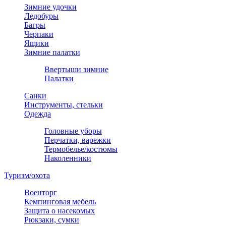
Зимние удочки
Ледобуры
Багры
Черпаки
Ящики
Зимние палатки
Ввертыши зимние
Палатки
Санки
Инструменты, стельки
Одежда
Головные уборы
Перчатки, варежки
Термобелье/костюмы
Наколенники
Туризм/охота
Военторг
Кемпинговая мебель
Защита о насекомых
Рюкзаки, сумки