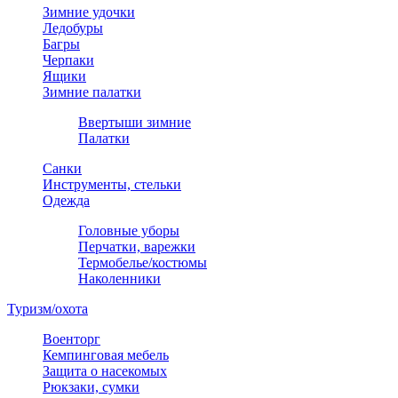
Зимние удочки
Ледобуры
Багры
Черпаки
Ящики
Зимние палатки
Ввертыши зимние
Палатки
Санки
Инструменты, стельки
Одежда
Головные уборы
Перчатки, варежки
Термобелье/костюмы
Наколенники
Туризм/охота
Военторг
Кемпинговая мебель
Защита о насекомых
Рюкзаки, сумки