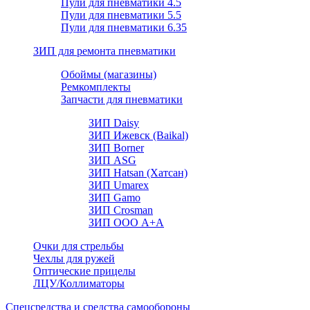
Пули для пневматики 4.5
Пули для пневматики 5.5
Пули для пневматики 6.35
ЗИП для ремонта пневматики
Обоймы (магазины)
Ремкомплекты
Запчасти для пневматики
ЗИП Daisy
ЗИП Ижевск (Baikal)
ЗИП Borner
ЗИП ASG
ЗИП Hatsan (Хатсан)
ЗИП Umarex
ЗИП Gamo
ЗИП Crosman
ЗИП ООО А+А
Очки для стрельбы
Чехлы для ружей
Оптические прицелы
ЛЦУ/Коллиматоры
Спецсредства и средства самообороны