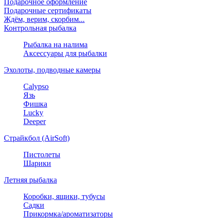
Подарочное оформление
Подарочные сертификаты
Ждём, верим, скорбим...
Контрольная рыбалка
Рыбалка на налима
Аксессуары для рыбалки
Эхолоты, подводные камеры
Calypso
Язь
Фишка
Lucky
Deeper
Страйкбол (AirSoft)
Пистолеты
Шарики
Летняя рыбалка
Коробки, ящики, тубусы
Садки
Прикормка/ароматизаторы