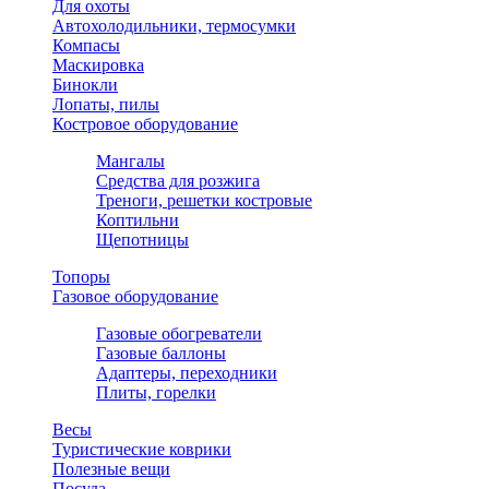
Для охоты
Автохолодильники, термосумки
Компасы
Маскировка
Бинокли
Лопаты, пилы
Костровое оборудование
Мангалы
Средства для розжига
Треноги, решетки костровые
Коптильни
Щепотницы
Топоры
Газовое оборудование
Газовые обогреватели
Газовые баллоны
Адаптеры, переходники
Плиты, горелки
Весы
Туристические коврики
Полезные вещи
Посуда