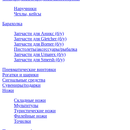
Наручники
Чехлы, кейсы
Барахолка
Запчасти для Аникс (б/у)
Запчасти для Gletcher (б/у)
Запчасти для Borner (б/у)
Пистолеты/аксессуары/рыбалка
Запчасти для Umarex (б/у)
Запчасти для Smersh (б/у)
Пневматические винтовки
Рогатки и шарики
Сигнальные средства
Сувениры/подарки
Ножи
Складные ножи
Мультитулы
Туристические ножи
Филейные ножи
Точилки