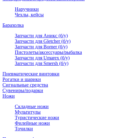
Наручники
Чехлы, кейсы
Барахолка
Запчасти для Аникс (б/у)
Запчасти для Gletcher (б/у)
Запчасти для Borner (б/у)
Пистолеты/аксессуары/рыбалка
Запчасти для Umarex (б/у)
Запчасти для Smersh (б/у)
Пневматические винтовки
Рогатки и шарики
Сигнальные средства
Сувениры/подарки
Ножи
Складные ножи
Мультитулы
Туристические ножи
Филейные ножи
Точилки