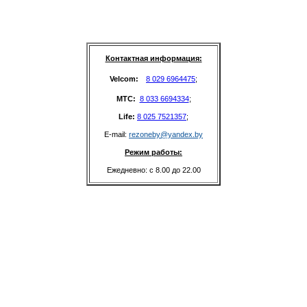
Контактная информация:
Velcom: 
8 029 6964475
;
MTC: 
8 033 6694334
;
Life: 
8 025 7521357
;
E-mail: 
rezoneby@yandex.by
Режим работы:
Ежедневно: с 8.00 до 22.00