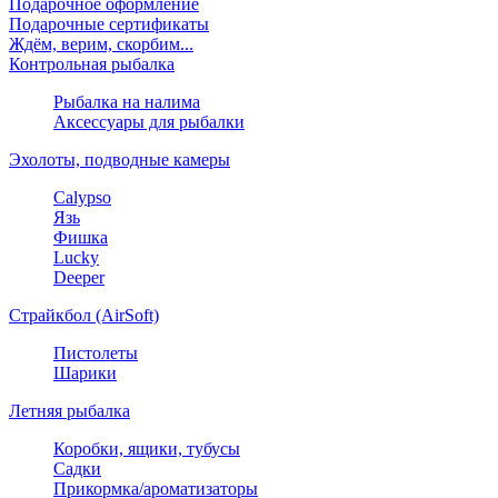
Подарочное оформление
Подарочные сертификаты
Ждём, верим, скорбим...
Контрольная рыбалка
Рыбалка на налима
Аксессуары для рыбалки
Эхолоты, подводные камеры
Calypso
Язь
Фишка
Lucky
Deeper
Страйкбол (AirSoft)
Пистолеты
Шарики
Летняя рыбалка
Коробки, ящики, тубусы
Садки
Прикормка/ароматизаторы