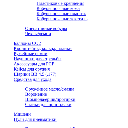
Пластиковые крепления
Кобуры поясные кожа
Кобуры поясные пластик
Кобуры поясные текстиль
Оперативные кобуры
Чехлы/ремни
Баллоны СО2
Кронштейны, кольца, планки
Ружейные ремни
Наушники для стрельбы
Аксессуары для PCP
Кейсы для оружия
Шарики ВВ 4.5 (.177)
Средства для ухода
Оружейное масло/смазка
Воронение
Шомпола/ерши/протирки
Станки для пристрелки
Мишени
Пули для пневматики