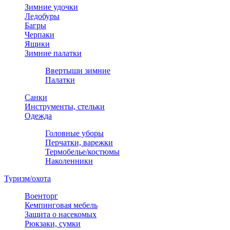
Зимние удочки
Ледобуры
Багры
Черпаки
Ящики
Зимние палатки
Ввертыши зимние
Палатки
Санки
Инструменты, стельки
Одежда
Головные уборы
Перчатки, варежки
Термобелье/костюмы
Наколенники
Туризм/охота
Военторг
Кемпинговая мебель
Защита о насекомых
Рюкзаки, сумки