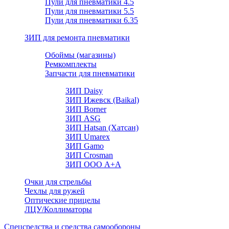
Пули для пневматики 4.5
Пули для пневматики 5.5
Пули для пневматики 6.35
ЗИП для ремонта пневматики
Обоймы (магазины)
Ремкомплекты
Запчасти для пневматики
ЗИП Daisy
ЗИП Ижевск (Baikal)
ЗИП Borner
ЗИП ASG
ЗИП Hatsan (Хатсан)
ЗИП Umarex
ЗИП Gamo
ЗИП Crosman
ЗИП ООО А+А
Очки для стрельбы
Чехлы для ружей
Оптические прицелы
ЛЦУ/Коллиматоры
Спецсредства и средства самообороны