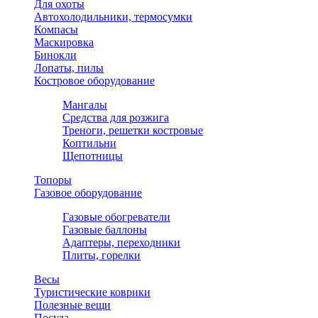
Для охоты
Автохолодильники, термосумки
Компасы
Маскировка
Бинокли
Лопаты, пилы
Костровое оборудование
Мангалы
Средства для розжига
Треноги, решетки костровые
Коптильни
Щепотницы
Топоры
Газовое оборудование
Газовые обогреватели
Газовые баллоны
Адаптеры, переходники
Плиты, горелки
Весы
Туристические коврики
Полезные вещи
Посуда