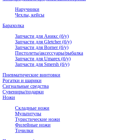
Наручники
Чехлы, кейсы
Барахолка
Запчасти для Аникс (б/у)
Запчасти для Gletcher (б/у)
Запчасти для Borner (б/у)
Пистолеты/аксессуары/рыбалка
Запчасти для Umarex (б/у)
Запчасти для Smersh (б/у)
Пневматические винтовки
Рогатки и шарики
Сигнальные средства
Сувениры/подарки
Ножи
Складные ножи
Мультитулы
Туристические ножи
Филейные ножи
Точилки