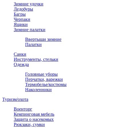
Зимние удочки
Ледобуры
Багры
Черпаки
Ящики
Зимние палатки
Ввертыши зимние
Палатки
Санки
Инструменты, стельки
Одежда
Головные уборы
Перчатки, варежки
Термобелье/костюмы
Наколенники
Туризм/охота
Военторг
Кемпинговая мебель
Защита о насекомых
Рюкзаки, сумки