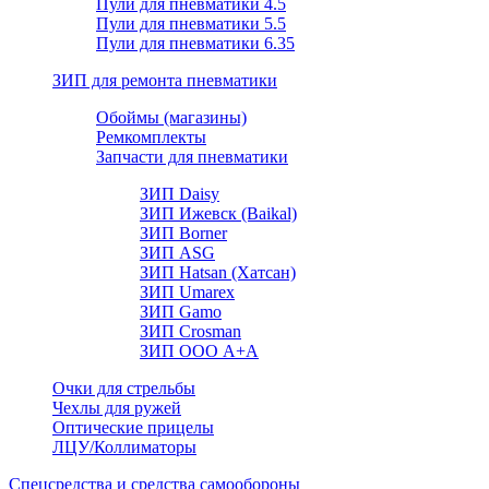
Пули для пневматики 4.5
Пули для пневматики 5.5
Пули для пневматики 6.35
ЗИП для ремонта пневматики
Обоймы (магазины)
Ремкомплекты
Запчасти для пневматики
ЗИП Daisy
ЗИП Ижевск (Baikal)
ЗИП Borner
ЗИП ASG
ЗИП Hatsan (Хатсан)
ЗИП Umarex
ЗИП Gamo
ЗИП Crosman
ЗИП ООО А+А
Очки для стрельбы
Чехлы для ружей
Оптические прицелы
ЛЦУ/Коллиматоры
Спецсредства и средства самообороны