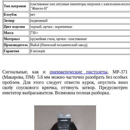
пластиковые или латунные имитаторы патронов с капсюлями-восп
Тип патронов
"Жевело-Н"
Блоубэк
нет
Затвор
подвижный
Цвет изделия
черный, щечки - коричневые
Масса
730 г
Материал
оружейная сталь, щечки - пластиковые
Производитель
Baikal (Ижевский механический завод)
Гарантия
6 месяцев
Сигнальные, как и
пневматические пистолеты
, МР-371
(Макарова, ПМ) 5.6 мм можно частично разобрать без особых
проблем. Для этого следует отвести курок, опустить вниз
скобу спускового крючка, оттянуть затвор. Предусмотрен
имитатор выбрасывателя. Возможна полная разборка.