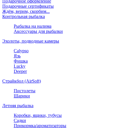
Подарочное оформление
Подарочные сертификаты
Ждём, верим, скорбим...
Контрольная рыбалка
Рыбалка на налима
Аксессуары для рыбалки
Эхолоты, подводные камеры
Calypso
Язь
Фишка
Lucky
Deeper
Страйкбол (AirSoft)
Пистолеты
Шарики
Летняя рыбалка
Коробки, ящики, тубусы
Садки
Прикормка/ароматизаторы