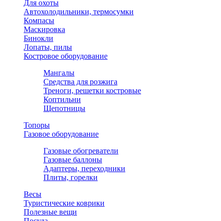
Для охоты
Автохолодильники, термосумки
Компасы
Маскировка
Бинокли
Лопаты, пилы
Костровое оборудование
Мангалы
Средства для розжига
Треноги, решетки костровые
Коптильни
Щепотницы
Топоры
Газовое оборудование
Газовые обогреватели
Газовые баллоны
Адаптеры, переходники
Плиты, горелки
Весы
Туристические коврики
Полезные вещи
Посуда