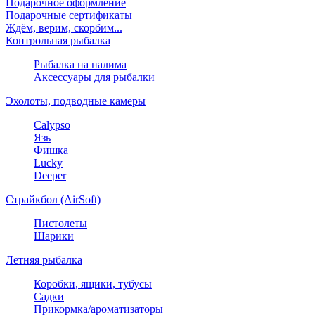
Подарочное оформление
Подарочные сертификаты
Ждём, верим, скорбим...
Контрольная рыбалка
Рыбалка на налима
Аксессуары для рыбалки
Эхолоты, подводные камеры
Calypso
Язь
Фишка
Lucky
Deeper
Страйкбол (AirSoft)
Пистолеты
Шарики
Летняя рыбалка
Коробки, ящики, тубусы
Садки
Прикормка/ароматизаторы