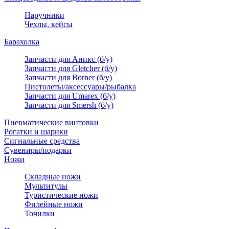
Наручники
Чехлы, кейсы
Барахолка
Запчасти для Аникс (б/у)
Запчасти для Gletcher (б/у)
Запчасти для Borner (б/у)
Пистолеты/аксессуары/рыбалка
Запчасти для Umarex (б/у)
Запчасти для Smersh (б/у)
Пневматические винтовки
Рогатки и шарики
Сигнальные средства
Сувениры/подарки
Ножи
Складные ножи
Мультитулы
Туристические ножи
Филейные ножи
Точилки