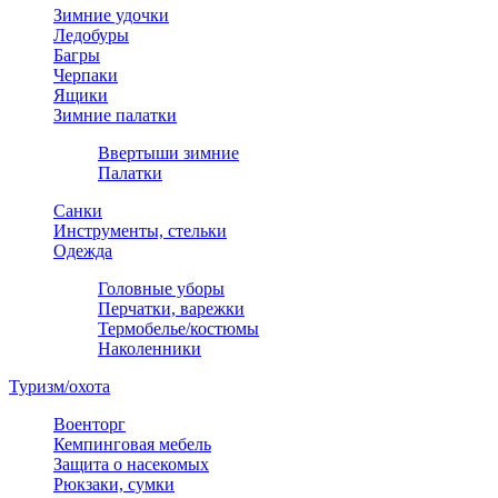
Зимние удочки
Ледобуры
Багры
Черпаки
Ящики
Зимние палатки
Ввертыши зимние
Палатки
Санки
Инструменты, стельки
Одежда
Головные уборы
Перчатки, варежки
Термобелье/костюмы
Наколенники
Туризм/охота
Военторг
Кемпинговая мебель
Защита о насекомых
Рюкзаки, сумки