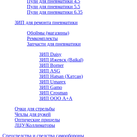
Пули для пневматики 4.5
Пули для пневматики 5.5
Пули для пневматики 6.35
ЗИП для ремонта пневматики
Обоймы (магазины)
Ремкомплекты
Запчасти для пневматики
ЗИП Daisy
ЗИП Ижевск (Baikal)
ЗИП Borner
ЗИП ASG
ЗИП Hatsan (Хатсан)
ЗИП Umarex
ЗИП Gamo
ЗИП Crosman
ЗИП ООО А+А
Очки для стрельбы
Чехлы для ружей
Оптические прицелы
ЛЦУ/Коллиматоры
Спецсредства и средства самообороны