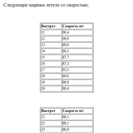
Следующие шарики летели со скоростью:
Выстрел
Скорость м/с
11
90,4
12
90,9
13
89,6
14
86,2
15
87,7
16
87,3
17
92,5
18
89,6
19
88,8
20
88,4
Выстрел
Скорость м/с
21
88,1
22
88,1
23
86,9