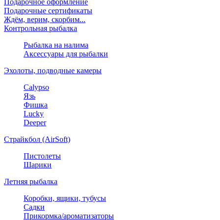
Подарочное оформление
Подарочные сертификаты
Ждём, верим, скорбим...
Контрольная рыбалка
Рыбалка на налима
Аксессуары для рыбалки
Эхолоты, подводные камеры
Calypso
Язь
Фишка
Lucky
Deeper
Страйкбол (AirSoft)
Пистолеты
Шарики
Летняя рыбалка
Коробки, ящики, тубусы
Садки
Прикормка/ароматизаторы