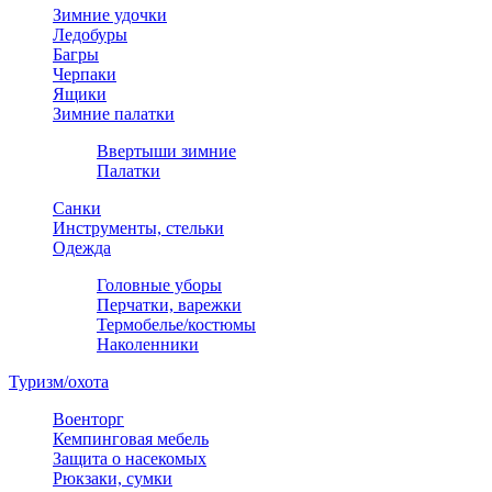
Зимние удочки
Ледобуры
Багры
Черпаки
Ящики
Зимние палатки
Ввертыши зимние
Палатки
Санки
Инструменты, стельки
Одежда
Головные уборы
Перчатки, варежки
Термобелье/костюмы
Наколенники
Туризм/охота
Военторг
Кемпинговая мебель
Защита о насекомых
Рюкзаки, сумки