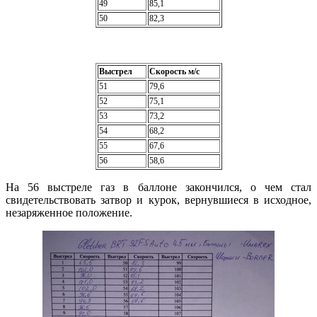
49
85,1
50
82,3
Выстрел
Скорость м/с
51
79,6
52
75,1
53
73,2
54
68,2
55
67,6
56
58,6
На 56 выстреле газ в баллоне закончился, о чем стал
свидетельствовать затвор и курок, вернувшиеся в исходное,
незаряженное положение.