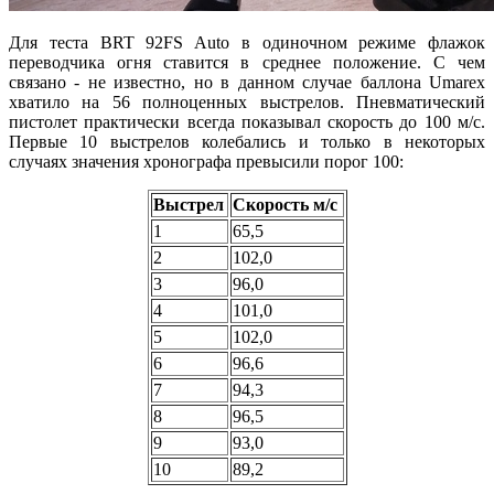
Для теста BRT 92FS Auto в одиночном режиме флажок
переводчика огня ставится в среднее положение. С чем
связано - не известно, но в данном случае баллона Umarex
хватило на 56 полноценных выстрелов. Пневматический
пистолет практически всегда показывал скорость до 100 м/с.
Первые 10 выстрелов колебались и только в некоторых
случаях значения хронографа превысили порог 100:
Выстрел
Скорость м/с
1
65,5
2
102,0
3
96,0
4
101,0
5
102,0
6
96,6
7
94,3
8
96,5
9
93,0
10
89,2