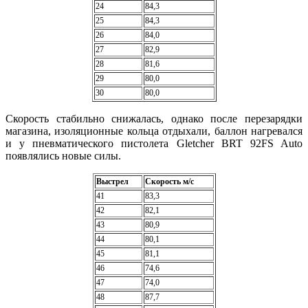
24
84,3
25
84,3
26
84,0
27
82,9
28
81,6
29
80,0
30
80,0
Скорость стабильно снижалась, однако после перезарядки
магазина, изоляционные кольца отдыхали, баллон нагревался
и у пневматического пистолета Gletcher BRT 92FS Auto
появлялись новые силы.
Выстрел
Скорость м/с
41
83,3
42
82,1
43
80,9
44
80,1
45
81,1
46
74,6
47
74,0
48
87,7