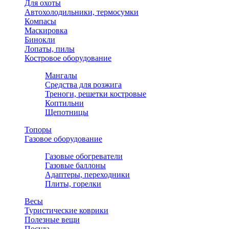
Для охоты
Автохолодильники, термосумки
Компасы
Маскировка
Бинокли
Лопаты, пилы
Костровое оборудование
Мангалы
Средства для розжига
Треноги, решетки костровые
Коптильни
Щепотницы
Топоры
Газовое оборудование
Газовые обогреватели
Газовые баллоны
Адаптеры, переходники
Плиты, горелки
Весы
Туристические коврики
Полезные вещи
Посуда