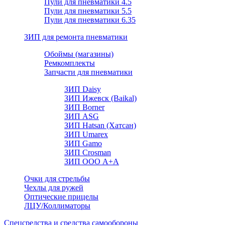
Пули для пневматики 4.5
Пули для пневматики 5.5
Пули для пневматики 6.35
ЗИП для ремонта пневматики
Обоймы (магазины)
Ремкомплекты
Запчасти для пневматики
ЗИП Daisy
ЗИП Ижевск (Baikal)
ЗИП Borner
ЗИП ASG
ЗИП Hatsan (Хатсан)
ЗИП Umarex
ЗИП Gamo
ЗИП Crosman
ЗИП ООО А+А
Очки для стрельбы
Чехлы для ружей
Оптические прицелы
ЛЦУ/Коллиматоры
Спецсредства и средства самообороны