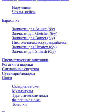
Наручники
Чехлы, кейсы
Барахолка
Запчасти для Аникс (б/у)
Запчасти для Gletcher (б/у)
Запчасти для Borner (б/у)
Пистолеты/аксессуары/рыбалка
Запчасти для Umarex (б/у)
Запчасти для Smersh (б/у)
Пневматические винтовки
Рогатки и шарики
Сигнальные средства
Сувениры/подарки
Ножи
Складные ножи
Мультитулы
Туристические ножи
Филейные ножи
Точилки