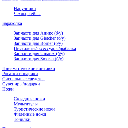
Наручники
Чехлы, кейсы
Барахолка
Запчасти для Аникс (б/у)
Запчасти для Gletcher (б/у)
Запчасти для Borner (б/у)
Пистолеты/аксессуары/рыбалка
Запчасти для Umarex (б/у)
Запчасти для Smersh (б/у)
Пневматические винтовки
Рогатки и шарики
Сигнальные средства
Сувениры/подарки
Ножи
Складные ножи
Мультитулы
Туристические ножи
Филейные ножи
Точилки