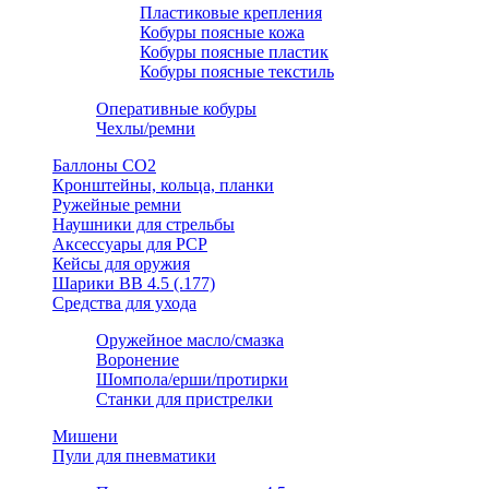
Пластиковые крепления
Кобуры поясные кожа
Кобуры поясные пластик
Кобуры поясные текстиль
Оперативные кобуры
Чехлы/ремни
Баллоны СО2
Кронштейны, кольца, планки
Ружейные ремни
Наушники для стрельбы
Аксессуары для PCP
Кейсы для оружия
Шарики ВВ 4.5 (.177)
Средства для ухода
Оружейное масло/смазка
Воронение
Шомпола/ерши/протирки
Станки для пристрелки
Мишени
Пули для пневматики