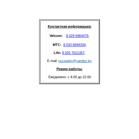
Контактная информация:
Velcom: 
8 029 6964475
;
MTC: 
8 033 6694334
;
Life: 
8 025 7521357
;
E-mail: 
rezoneby@yandex.by
Режим работы:
Ежедневно: с 8.00 до 22.00