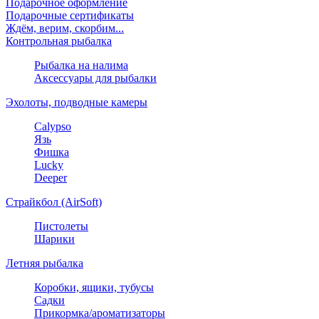
Подарочное оформление
Подарочные сертификаты
Ждём, верим, скорбим...
Контрольная рыбалка
Рыбалка на налима
Аксессуары для рыбалки
Эхолоты, подводные камеры
Calypso
Язь
Фишка
Lucky
Deeper
Страйкбол (AirSoft)
Пистолеты
Шарики
Летняя рыбалка
Коробки, ящики, тубусы
Садки
Прикормка/ароматизаторы