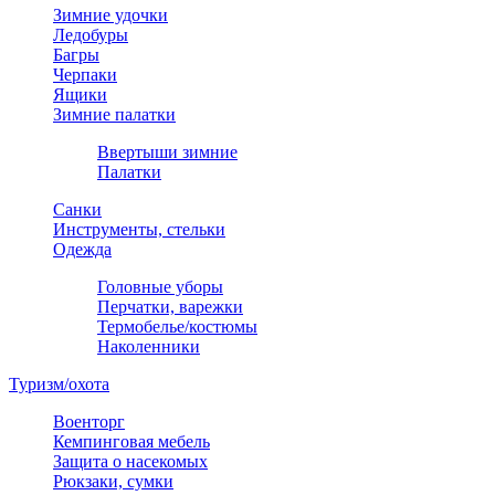
Зимние удочки
Ледобуры
Багры
Черпаки
Ящики
Зимние палатки
Ввертыши зимние
Палатки
Санки
Инструменты, стельки
Одежда
Головные уборы
Перчатки, варежки
Термобелье/костюмы
Наколенники
Туризм/охота
Военторг
Кемпинговая мебель
Защита о насекомых
Рюкзаки, сумки