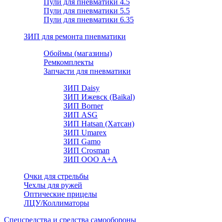
Пули для пневматики 4.5
Пули для пневматики 5.5
Пули для пневматики 6.35
ЗИП для ремонта пневматики
Обоймы (магазины)
Ремкомплекты
Запчасти для пневматики
ЗИП Daisy
ЗИП Ижевск (Baikal)
ЗИП Borner
ЗИП ASG
ЗИП Hatsan (Хатсан)
ЗИП Umarex
ЗИП Gamo
ЗИП Crosman
ЗИП ООО А+А
Очки для стрельбы
Чехлы для ружей
Оптические прицелы
ЛЦУ/Коллиматоры
Спецсредства и средства самообороны