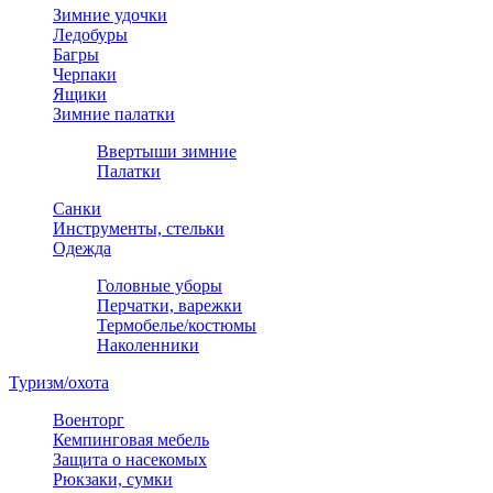
Зимние удочки
Ледобуры
Багры
Черпаки
Ящики
Зимние палатки
Ввертыши зимние
Палатки
Санки
Инструменты, стельки
Одежда
Головные уборы
Перчатки, варежки
Термобелье/костюмы
Наколенники
Туризм/охота
Военторг
Кемпинговая мебель
Защита о насекомых
Рюкзаки, сумки