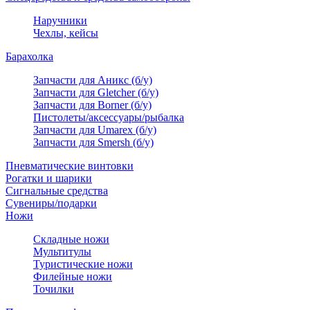
Наручники
Чехлы, кейсы
Барахолка
Запчасти для Аникс (б/у)
Запчасти для Gletcher (б/у)
Запчасти для Borner (б/у)
Пистолеты/аксессуары/рыбалка
Запчасти для Umarex (б/у)
Запчасти для Smersh (б/у)
Пневматические винтовки
Рогатки и шарики
Сигнальные средства
Сувениры/подарки
Ножи
Складные ножи
Мультитулы
Туристические ножи
Филейные ножи
Точилки