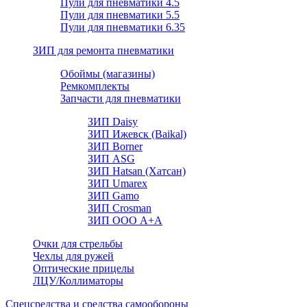
Пули для пневматики 4.5
Пули для пневматики 5.5
Пули для пневматики 6.35
ЗИП для ремонта пневматики
Обоймы (магазины)
Ремкомплекты
Запчасти для пневматики
ЗИП Daisy
ЗИП Ижевск (Baikal)
ЗИП Borner
ЗИП ASG
ЗИП Hatsan (Хатсан)
ЗИП Umarex
ЗИП Gamo
ЗИП Crosman
ЗИП ООО А+А
Очки для стрельбы
Чехлы для ружей
Оптические прицелы
ЛЦУ/Коллиматоры
Спецсредства и средства самообороны