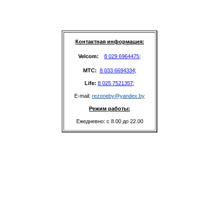
Контактная информация:
Velcom: 
8 029 6964475
;
MTC: 
8 033 6694334
;
Life: 
8 025 7521357
;
E-mail: 
rezoneby@yandex.by
Режим работы:
Ежедневно: с 8.00 до 22.00