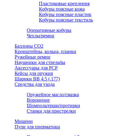
Пластиковые крепления
Кобуры поясные кожа
Кобуры поясные пластик
Кобуры поясные текстиль
Оперативные кобуры
Чехлы/ремни
Баллоны СО2
Кронштейны, кольца, планки
Ружейные ремни
Наушники для стрельбы
Аксессуары для PCP
Кейсы для оружия
Шарики ВВ 4.5 (.177)
Средства для ухода
Оружейное масло/смазка
Воронение
Шомпола/ерши/протирки
Станки для пристрелки
Мишени
Пули для пневматики