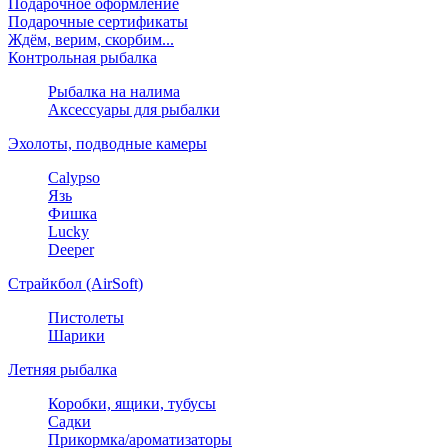
Подарочное оформление
Подарочные сертификаты
Ждём, верим, скорбим...
Контрольная рыбалка
Рыбалка на налима
Аксессуары для рыбалки
Эхолоты, подводные камеры
Calypso
Язь
Фишка
Lucky
Deeper
Страйкбол (AirSoft)
Пистолеты
Шарики
Летняя рыбалка
Коробки, ящики, тубусы
Садки
Прикормка/ароматизаторы