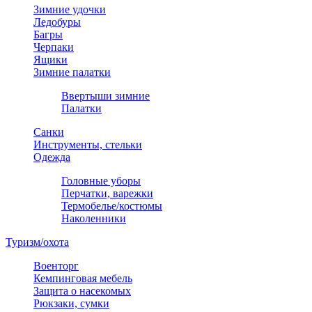
Зимние удочки
Ледобуры
Багры
Черпаки
Ящики
Зимние палатки
Ввертыши зимние
Палатки
Санки
Инструменты, стельки
Одежда
Головные уборы
Перчатки, варежки
Термобелье/костюмы
Наколенники
Туризм/охота
Военторг
Кемпинговая мебель
Защита о насекомых
Рюкзаки, сумки