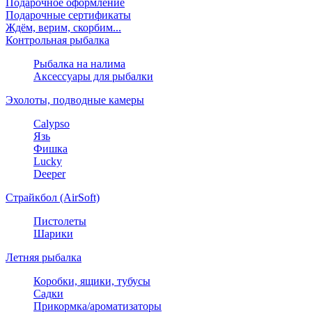
Подарочное оформление
Подарочные сертификаты
Ждём, верим, скорбим...
Контрольная рыбалка
Рыбалка на налима
Аксессуары для рыбалки
Эхолоты, подводные камеры
Calypso
Язь
Фишка
Lucky
Deeper
Страйкбол (AirSoft)
Пистолеты
Шарики
Летняя рыбалка
Коробки, ящики, тубусы
Садки
Прикормка/ароматизаторы