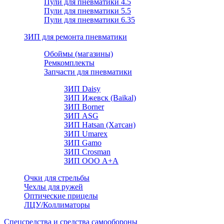
Пули для пневматики 4.5
Пули для пневматики 5.5
Пули для пневматики 6.35
ЗИП для ремонта пневматики
Обоймы (магазины)
Ремкомплекты
Запчасти для пневматики
ЗИП Daisy
ЗИП Ижевск (Baikal)
ЗИП Borner
ЗИП ASG
ЗИП Hatsan (Хатсан)
ЗИП Umarex
ЗИП Gamo
ЗИП Crosman
ЗИП ООО А+А
Очки для стрельбы
Чехлы для ружей
Оптические прицелы
ЛЦУ/Коллиматоры
Спецсредства и средства самообороны