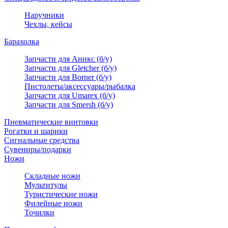
Наручники
Чехлы, кейсы
Барахолка
Запчасти для Аникс (б/у)
Запчасти для Gletcher (б/у)
Запчасти для Borner (б/у)
Пистолеты/аксессуары/рыбалка
Запчасти для Umarex (б/у)
Запчасти для Smersh (б/у)
Пневматические винтовки
Рогатки и шарики
Сигнальные средства
Сувениры/подарки
Ножи
Складные ножи
Мультитулы
Туристические ножи
Филейные ножи
Точилки