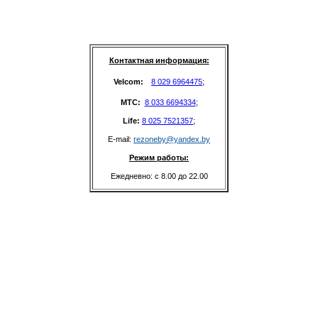
Контактная информация:
Velcom: 
8 029 6964475
;
MTC: 
8 033 6694334
;
Life: 
8 025 7521357
;
E-mail: 
rezoneby@yandex.by
Режим работы:
Ежедневно: с 8.00 до 22.00