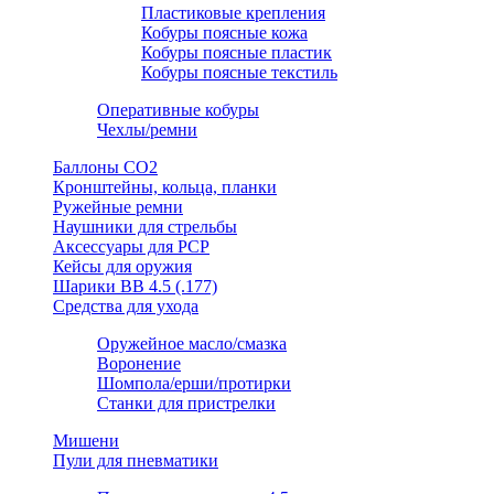
Пластиковые крепления
Кобуры поясные кожа
Кобуры поясные пластик
Кобуры поясные текстиль
Оперативные кобуры
Чехлы/ремни
Баллоны СО2
Кронштейны, кольца, планки
Ружейные ремни
Наушники для стрельбы
Аксессуары для PCP
Кейсы для оружия
Шарики ВВ 4.5 (.177)
Средства для ухода
Оружейное масло/смазка
Воронение
Шомпола/ерши/протирки
Станки для пристрелки
Мишени
Пули для пневматики