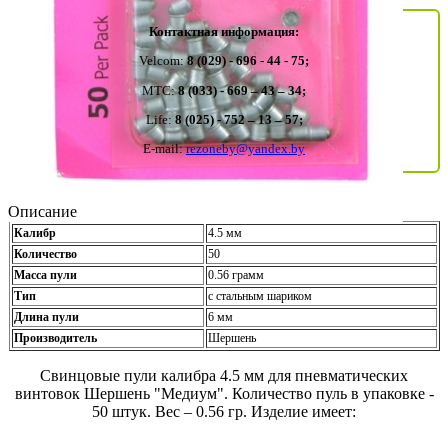
Контактная информация:
Velcom:
8 (029) - 696 - 44 - 75;
MTC:
8 (033) - 669 – 43 – 34;
Life:
8 (025) - 752 – 13 – 57;
E-mail:
rezoneby@yandex.by
Описание
Калибр
4.5 мм
Количество
50
Масса пули
0.56 грамм
Тип
с стальным шариком
Длина пули
6 мм
Производитель
Шершень
Свинцовые пули калибра 4.5 мм для пневматических
винтовок Шершень "Медиум". Количество пуль в упаковке -
50 штук. Вес – 0.56 гр. Изделие имеет: