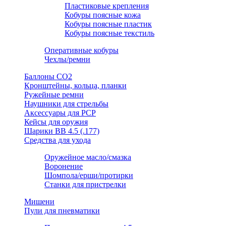
Пластиковые крепления
Кобуры поясные кожа
Кобуры поясные пластик
Кобуры поясные текстиль
Оперативные кобуры
Чехлы/ремни
Баллоны СО2
Кронштейны, кольца, планки
Ружейные ремни
Наушники для стрельбы
Аксессуары для PCP
Кейсы для оружия
Шарики ВВ 4.5 (.177)
Средства для ухода
Оружейное масло/смазка
Воронение
Шомпола/ерши/протирки
Станки для пристрелки
Мишени
Пули для пневматики