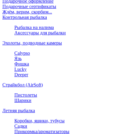
Подарочное оформление
Подарочные сертификаты
Ждём, верим, скорбим...
Контрольная рыбалка
Рыбалка на налима
Аксессуары для рыбалки
Эхолоты, подводные камеры
Calypso
Язь
Фишка
Lucky
Deeper
Страйкбол (AirSoft)
Пистолеты
Шарики
Летняя рыбалка
Коробки, ящики, тубусы
Садки
Прикормка/ароматизаторы