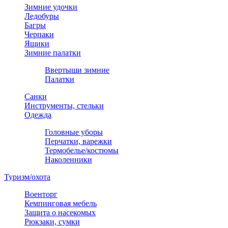
Зимние удочки
Ледобуры
Багры
Черпаки
Ящики
Зимние палатки
Ввертыши зимние
Палатки
Санки
Инструменты, стельки
Одежда
Головные уборы
Перчатки, варежки
Термобелье/костюмы
Наколенники
Туризм/охота
Военторг
Кемпинговая мебель
Защита о насекомых
Рюкзаки, сумки