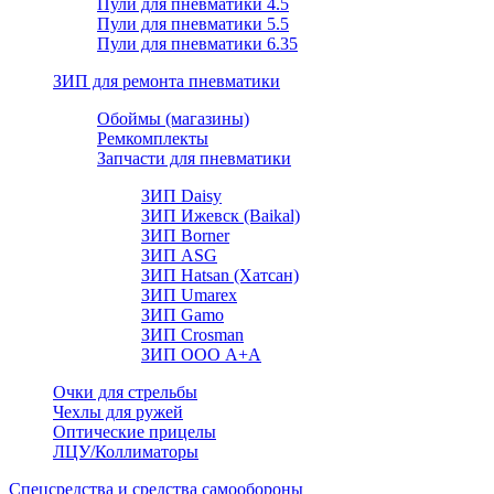
Пули для пневматики 4.5
Пули для пневматики 5.5
Пули для пневматики 6.35
ЗИП для ремонта пневматики
Обоймы (магазины)
Ремкомплекты
Запчасти для пневматики
ЗИП Daisy
ЗИП Ижевск (Baikal)
ЗИП Borner
ЗИП ASG
ЗИП Hatsan (Хатсан)
ЗИП Umarex
ЗИП Gamo
ЗИП Crosman
ЗИП ООО А+А
Очки для стрельбы
Чехлы для ружей
Оптические прицелы
ЛЦУ/Коллиматоры
Спецсредства и средства самообороны