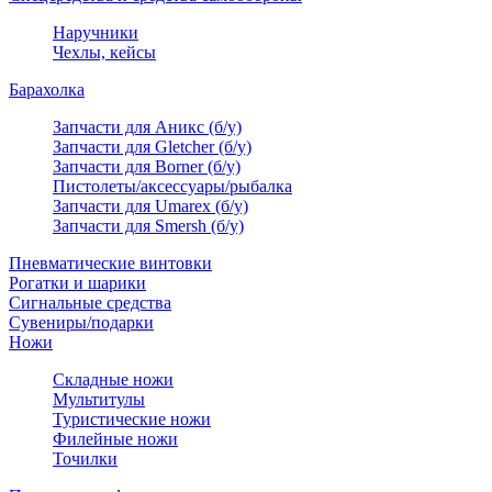
Наручники
Чехлы, кейсы
Барахолка
Запчасти для Аникс (б/у)
Запчасти для Gletcher (б/у)
Запчасти для Borner (б/у)
Пистолеты/аксессуары/рыбалка
Запчасти для Umarex (б/у)
Запчасти для Smersh (б/у)
Пневматические винтовки
Рогатки и шарики
Сигнальные средства
Сувениры/подарки
Ножи
Складные ножи
Мультитулы
Туристические ножи
Филейные ножи
Точилки