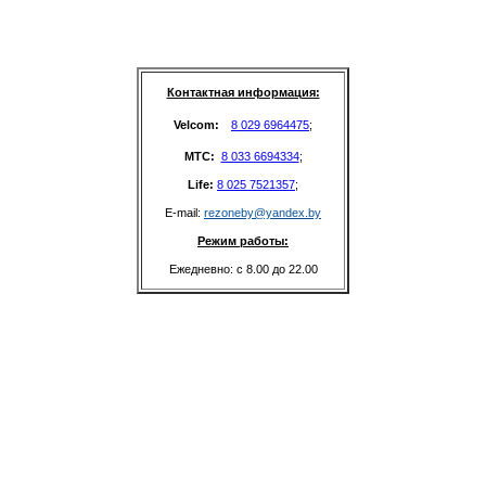
Контактная информация:
Velcom: 
8 029 6964475
;
MTC: 
8 033 6694334
;
Life: 
8 025 7521357
;
E-mail: 
rezoneby@yandex.by
Режим работы:
Ежедневно: с 8.00 до 22.00