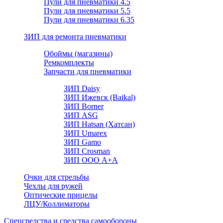
Пули для пневматики 4.5
Пули для пневматики 5.5
Пули для пневматики 6.35
ЗИП для ремонта пневматики
Обоймы (магазины)
Ремкомплекты
Запчасти для пневматики
ЗИП Daisy
ЗИП Ижевск (Baikal)
ЗИП Borner
ЗИП ASG
ЗИП Hatsan (Хатсан)
ЗИП Umarex
ЗИП Gamo
ЗИП Crosman
ЗИП ООО А+А
Очки для стрельбы
Чехлы для ружей
Оптические прицелы
ЛЦУ/Коллиматоры
Спецсредства и средства самообороны