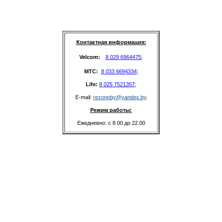
Контактная информация:
Velcom: 
8 029 6964475
;
MTC: 
8 033 6694334
;
Life: 
8 025 7521357
;
E-mail: 
rezoneby@yandex.by
Режим работы:
Ежедневно: с 8.00 до 22.00