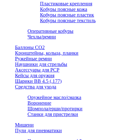
Пластиковые крепления
Кобуры поясные кожа
Кобуры поясные пластик
Кобуры поясные текстиль
Оперативные кобуры
Чехлы/ремни
Баллоны СО2
Кронштейны, кольца, планки
Ружейные ремни
Наушники для стрельбы
Аксессуары для PCP
Кейсы для оружия
Шарики ВВ 4.5 (.177)
Средства для ухода
Оружейное масло/смазка
Воронение
Шомпола/ерши/протирки
Станки для пристрелки
Мишени
Пули для пневматики