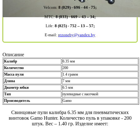
Velcom:
8 (029) - 696 - 44 - 75;
MTC:
8 (033) - 669 – 43 – 34;
Life:
8 (025) - 752 – 13 – 57;
E-mail:
rezoneby@yandex.by
Описание
Калибр
6.35 мм
Количество
200
Масса пули
1.4 грамм
Длина
7 мм
Диаметр юбки
6.5 мм
Тип
пулевидные с насечкой
Производитель
Gamo
Свинцовые пули калибра 6.35 мм для пневматических
винтовок Gamo Hunter. Количество пуль в упаковке - 200
штук. Вес – 1.40 гр. Изделие имеет: