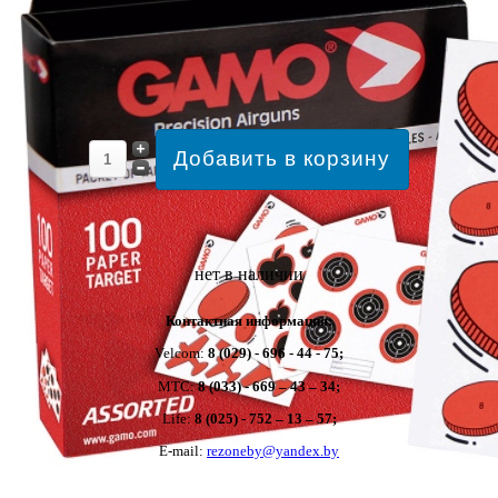
нет в наличии
Контактная информация:
Velcom:
8 (029) - 696 - 44 - 75;
MTC:
8 (033) - 669 – 43 – 34;
Life:
8 (025) - 752 – 13 – 57;
E-mail:
rezoneby@yandex.by