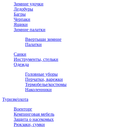
Зимние удочки
Ледобуры
Багры
Черпаки
Ящики
Зимние палатки
Ввертыши зимние
Палатки
Санки
Инструменты, стельки
Одежда
Головные уборы
Перчатки, варежки
Термобелье/костюмы
Наколенники
Туризм/охота
Военторг
Кемпинговая мебель
Защита о насекомых
Рюкзаки, сумки