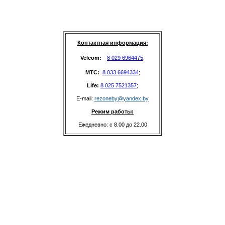
Контактная информация:
Velcom: 
8 029 6964475
;
MTC: 
8 033 6694334
;
Life: 
8 025 7521357
;
E-mail: 
rezoneby@yandex.by
Режим работы:
Ежедневно: с 8.00 до 22.00