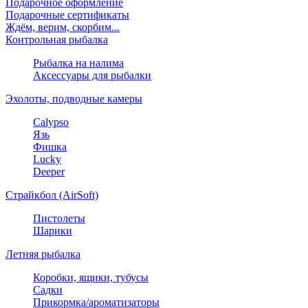
Подарочное оформление
Подарочные сертификаты
Ждём, верим, скорбим...
Контрольная рыбалка
Рыбалка на налима
Аксессуары для рыбалки
Эхолоты, подводные камеры
Calypso
Язь
Фишка
Lucky
Deeper
Страйкбол (AirSoft)
Пистолеты
Шарики
Летняя рыбалка
Коробки, ящики, тубусы
Садки
Прикормка/ароматизаторы