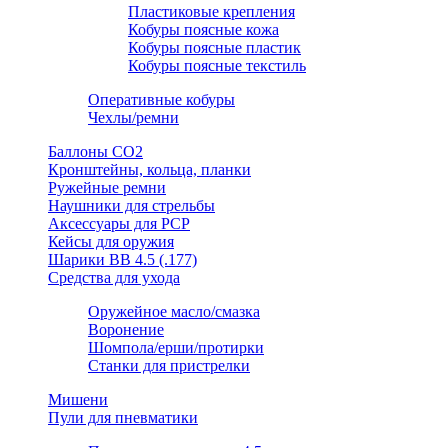
Пластиковые крепления
Кобуры поясные кожа
Кобуры поясные пластик
Кобуры поясные текстиль
Оперативные кобуры
Чехлы/ремни
Баллоны СО2
Кронштейны, кольца, планки
Ружейные ремни
Наушники для стрельбы
Аксессуары для PCP
Кейсы для оружия
Шарики ВВ 4.5 (.177)
Средства для ухода
Оружейное масло/смазка
Воронение
Шомпола/ерши/протирки
Станки для пристрелки
Мишени
Пули для пневматики