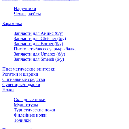
Наручники
Чехлы, кейсы
Барахолка
Запчасти для Аникс (б/у)
Запчасти для Gletcher (б/у)
Запчасти для Borner (б/у)
Пистолеты/аксессуары/рыбалка
Запчасти для Umarex (б/у)
Запчасти для Smersh (б/у)
Пневматические винтовки
Рогатки и шарики
Сигнальные средства
Сувениры/подарки
Ножи
Складные ножи
Мультитулы
Туристические ножи
Филейные ножи
Точилки