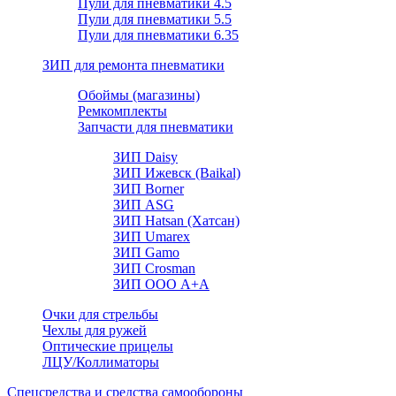
Пули для пневматики 4.5
Пули для пневматики 5.5
Пули для пневматики 6.35
ЗИП для ремонта пневматики
Обоймы (магазины)
Ремкомплекты
Запчасти для пневматики
ЗИП Daisy
ЗИП Ижевск (Baikal)
ЗИП Borner
ЗИП ASG
ЗИП Hatsan (Хатсан)
ЗИП Umarex
ЗИП Gamo
ЗИП Crosman
ЗИП ООО А+А
Очки для стрельбы
Чехлы для ружей
Оптические прицелы
ЛЦУ/Коллиматоры
Спецсредства и средства самообороны