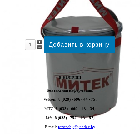
в наличии
Контактная информация:
Velcom:
8 (029) - 696 - 44 - 75;
MTC:
8 (033) - 669 – 43 – 34;
Life:
8 (025) - 752 – 13 – 57;
E-mail:
rezoneby@yandex.by