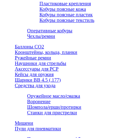
Пластиковые крепления
Кобуры поясные кожа
Кобуры поясные пластик
Кобуры поясные текстиль
Оперативные кобуры
Чехлы/ремни
Баллоны СО2
Кронштейны, кольца, планки
Ружейные ремни
Наушники для стрельбы
Аксессуары для PCP
Кейсы для оружия
Шарики ВВ 4.5 (.177)
Средства для ухода
Оружейное масло/смазка
Воронение
Шомпола/ерши/протирки
Станки для пристрелки
Мишени
Пули для пневматики