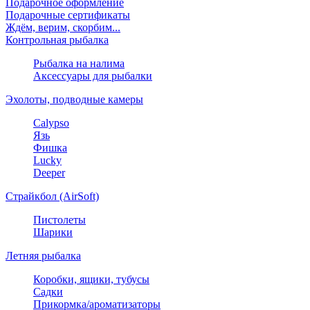
Подарочное оформление
Подарочные сертификаты
Ждём, верим, скорбим...
Контрольная рыбалка
Рыбалка на налима
Аксессуары для рыбалки
Эхолоты, подводные камеры
Calypso
Язь
Фишка
Lucky
Deeper
Страйкбол (AirSoft)
Пистолеты
Шарики
Летняя рыбалка
Коробки, ящики, тубусы
Садки
Прикормка/ароматизаторы