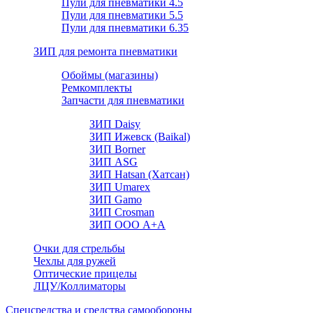
Пули для пневматики 4.5
Пули для пневматики 5.5
Пули для пневматики 6.35
ЗИП для ремонта пневматики
Обоймы (магазины)
Ремкомплекты
Запчасти для пневматики
ЗИП Daisy
ЗИП Ижевск (Baikal)
ЗИП Borner
ЗИП ASG
ЗИП Hatsan (Хатсан)
ЗИП Umarex
ЗИП Gamo
ЗИП Crosman
ЗИП ООО А+А
Очки для стрельбы
Чехлы для ружей
Оптические прицелы
ЛЦУ/Коллиматоры
Спецсредства и средства самообороны