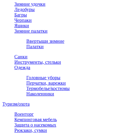
Зимние удочки
Ледобуры
Багры
Черпаки
Ящики
Зимние палатки
Ввертыши зимние
Палатки
Санки
Инструменты, стельки
Одежда
Головные уборы
Перчатки, варежки
Термобелье/костюмы
Наколенники
Туризм/охота
Военторг
Кемпинговая мебель
Защита о насекомых
Рюкзаки, сумки