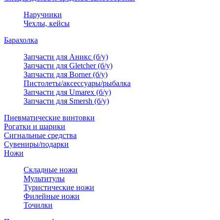
Наручники
Чехлы, кейсы
Барахолка
Запчасти для Аникс (б/у)
Запчасти для Gletcher (б/у)
Запчасти для Borner (б/у)
Пистолеты/аксессуары/рыбалка
Запчасти для Umarex (б/у)
Запчасти для Smersh (б/у)
Пневматические винтовки
Рогатки и шарики
Сигнальные средства
Сувениры/подарки
Ножи
Складные ножи
Мультитулы
Туристические ножи
Филейные ножи
Точилки