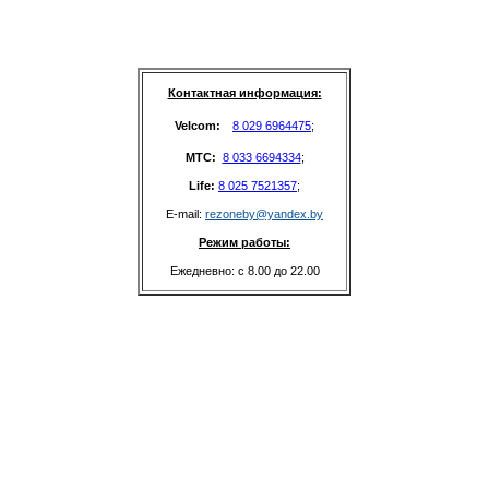
Контактная информация:
Velcom: 
8 029 6964475
;
MTC: 
8 033 6694334
;
Life: 
8 025 7521357
;
E-mail: 
rezoneby@yandex.by
Режим работы:
Ежедневно: с 8.00 до 22.00